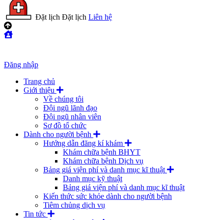
Đặt lịch
Đặt lịch
Liên hệ
Đăng nhập
Trang chủ
Giới thiệu
Về chúng tôi
Đội ngũ lãnh đạo
Đội ngũ nhân viên
Sơ đồ tổ chức
Dành cho người bệnh
Hướng dẫn đăng kí khám
Khám chữa bệnh BHYT
Khám chữa bệnh Dịch vụ
Bảng giá viện phí và danh mục kĩ thuật
Danh mục kỹ thuật
Bảng giá viện phí và danh mục kĩ thuật
Kiến thức sức khỏe dành cho người bệnh
Tiêm chủng dịch vụ
Tin tức