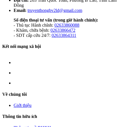
Địa chỉ:
263 Trần Quốc Toản, Phường B’Lao, Tỉnh Lâm
Đồng
Email:
truyenthongbv2ld@gmail.com
Số điện thoại tư vấn
(trong giờ hành chính):
- Thủ tục Hành chính:
02633860088
- Khám, chữa bệnh:
02633866472
- SDT cấp cứu 24/7:
02633864311
Kết nối mạng xã hội
Về chúng tôi
Giới thiệu
Thông tin hữu ích