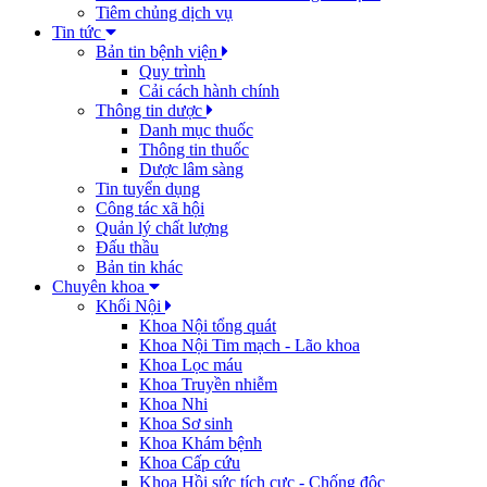
Tiêm chủng dịch vụ
Tin tức
Bản tin bệnh viện
Quy trình
Cải cách hành chính
Thông tin dược
Danh mục thuốc
Thông tin thuốc
Dược lâm sàng
Tin tuyển dụng
Công tác xã hội
Quản lý chất lượng
Đấu thầu
Bản tin khác
Chuyên khoa
Khối Nội
Khoa Nội tổng quát
Khoa Nội Tim mạch - Lão khoa
Khoa Lọc máu
Khoa Truyền nhiễm
Khoa Nhi
Khoa Sơ sinh
Khoa Khám bệnh
Khoa Cấp cứu
Khoa Hồi sức tích cực - Chống độc