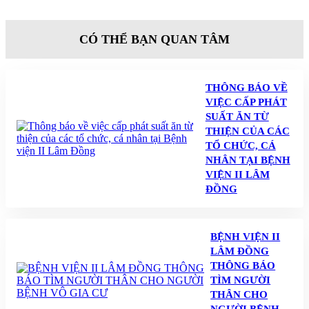
CÓ THỂ BẠN QUAN TÂM
THÔNG BÁO VỀ
VIỆC CẤP PHÁT
SUẤT ĂN TỪ
THIỆN CỦA CÁC
TỔ CHỨC, CÁ
NHÂN TẠI BỆNH
VIỆN II LÂM
ĐỒNG
BỆNH VIỆN II
LÂM ĐỒNG
THÔNG BÁO
TÌM NGƯỜI
THÂN CHO