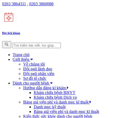
0263 3864311
,
0263 3860088
Đặt lịch khám
Trang chủ
Giới thiệu
Về chúng tôi
Đội ngũ lãnh đạo
Đội ngũ nhân viên
Sơ đồ tổ chức
Dành cho người bệnh
Hướng dẫn đăng kí khám
Khám chữa bệnh BHYT
Khám chữa bệnh Dịch vụ
Bảng giá viện phí và danh mục kĩ thuật
Danh mục kỹ thuật
Bảng giá viện phí và danh mục kĩ thuật
Kiến thức sức khỏe dành cho người bệnh