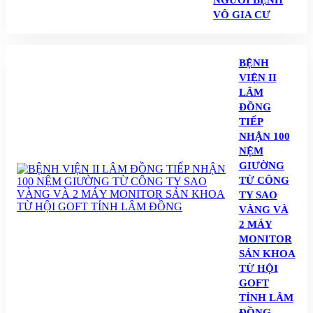
NGƯỜI BỆNH
VÔ GIA CƯ
BỆNH
VIỆN II
LÂM
ĐỒNG
TIẾP
NHẬN 100
NỆM
GIƯỜNG
TỪ CÔNG
TY SAO
VÀNG VÀ
2 MÁY
MONITOR
SẢN KHOA
TỪ HỘI
GOFT
TỈNH LÂM
ĐỒNG