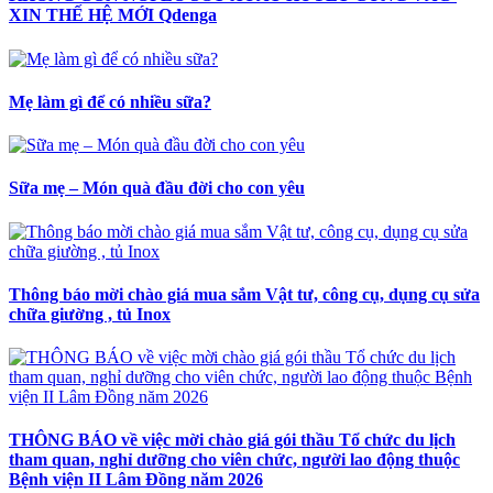
XIN THẾ HỆ MỚI Qdenga
Mẹ làm gì để có nhiều sữa?
Sữa mẹ – Món quà đầu đời cho con yêu
Thông báo mời chào giá mua sắm Vật tư, công cụ, dụng cụ sửa
chữa giường , tủ Inox
THÔNG BÁO về việc mời chào giá gói thầu Tổ chức du lịch
tham quan, nghỉ dưỡng cho viên chức, người lao động thuộc
Bệnh viện II Lâm Đồng năm 2026