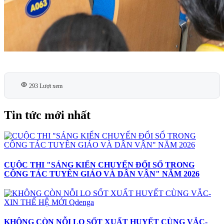
293 Lượt xem
Tin tức mới nhất
CUỘC THI "SÁNG KIẾN CHUYỂN ĐỔI SỐ TRONG
CÔNG TÁC TUYÊN GIÁO VÀ DÂN VẬN" NĂM 2026
KHÔNG CÒN NỖI LO SỐT XUẤT HUYẾT CÙNG VẮC-