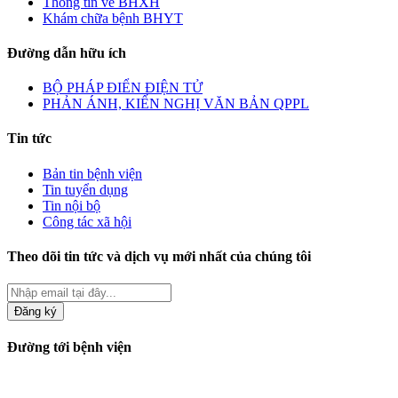
Thông tin về BHXH
Khám chữa bệnh BHYT
Đường dẫn hữu ích
BỘ PHÁP ĐIỂN ĐIỆN TỬ
PHẢN ÁNH, KIẾN NGHỊ VĂN BẢN QPPL
Tin tức
Bản tin bệnh viện
Tin tuyển dụng
Tin nội bộ
Công tác xã hội
Theo dõi tin tức và dịch vụ mới nhất của chúng tôi
Đăng ký
Đường tới bệnh viện