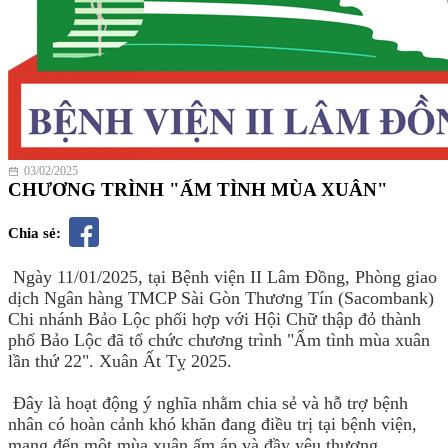
03/02/2025
CHƯƠNG TRÌNH "ẤM TÌNH MÙA XUÂN"
Chia sẻ:
Ngày 11/01/2025, tại Bệnh viện II Lâm Đồng, Phòng giao
dịch Ngân hàng TMCP Sài Gòn Thương Tín (Sacombank)
Chi nhánh Bảo Lộc phối hợp với Hội Chữ thập đỏ thành
phố Bảo Lộc đã tổ chức chương trình "Ấm tình mùa xuân
lần thứ 22". Xuân Ất Tỵ 2025.
Đây là hoạt động ý nghĩa nhằm chia sẻ và hỗ trợ bệnh
nhân có hoàn cảnh khó khăn đang điều trị tại bệnh viện,
mang đến một mùa xuân ấm áp và đầy yêu thương.