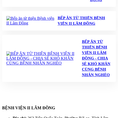
BẾP ĂN TỪ THIỆN BỆNH
VIỆN II LÂM ĐỒNG
BẾP ĂN TỪ
THIỆN BỆNH
VIỆN II LÂM
ĐỒNG - CHIA
SẺ KHÓ KHĂN
CÙNG BỆNH
NHÂN NGHÈO
BỆNH VIỆN II LÂM ĐỒNG