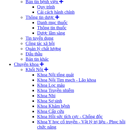
Bản tin bệnh viện
Quy trình
Cải cách hành chính
Thông tin dược
Danh mục thuốc
Thông tin thuốc
Dược lâm sàng
Tin tuyển dụng
Công tác xã hội
Quản lý chất lượng
Đấu thầu
Bản tin khác
Chuyên khoa
Khối Nội
Khoa Nội tổng quát
Khoa Nội Tim mạch - Lão khoa
Khoa Lọc máu
Khoa Truyền nhiễm
Khoa Nhi
Khoa Sơ sinh
Khoa Khám bệnh
Khoa Cấp cứu
Khoa Hồi sức tích cực - Chống độc
Khoa Y học cổ truyền - Vật lý trị liệu - Phục hồi
chức năng