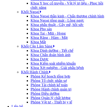
Khoa Y học cổ truyền - Vật lý trị liệu - Phục hồi
chức năng
Khối Ngoại
Khoa Ngoại thần kinh - Chấn thương chỉnh hình
Khoa Ngoại tổng quát - Lồng ngực
Khoa phẫu thuật - Gây mê, hồi sức
Khoa Phụ sản
Khoa Tai - Mũi - Họng
Khoa Răng - Hàm - Mặt
Khoa Mắt
Khối Cận Lâm Sàng
Khoa Dinh dưỡng - Tiết chế
Khoa Chẩn đoán hình ảnh
Khoa Dược
Khoa Kiểm soát nhiễm khuẩn
Khoa Xét nghiệm - Giải phẫu bệnh
Khối Hành Chính
Phòng Kế hoạch tổng hợp
Phòng Tổ chức nhân sự
Phòng Tài chính kế toán
Phòng Hành chính quản trị
Phòng Điều dưỡng
Phòng Quản lý chất lượng
Phòng Vật tư - Thiết bị y tế
Liên hệ