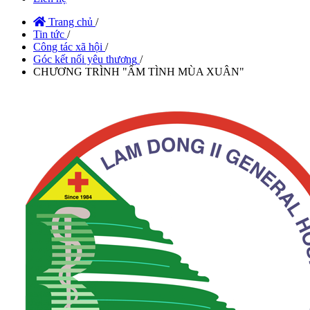
Trang chủ
/
Tin tức
/
Công tác xã hội
/
Góc kết nối yêu thương
/
CHƯƠNG TRÌNH "ẤM TÌNH MÙA XUÂN"