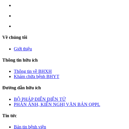
Về chúng tôi
Giới thiệu
Thông tin hữu ích
Thông tin về BHXH
Khám chữa bệnh BHYT
Đường dẫn hữu ích
BỘ PHÁP ĐIỂN ĐIỆN TỬ
PHẢN ÁNH, KIẾN NGHỊ VĂN BẢN QPPL
Tin tức
Bản tin bệnh viện