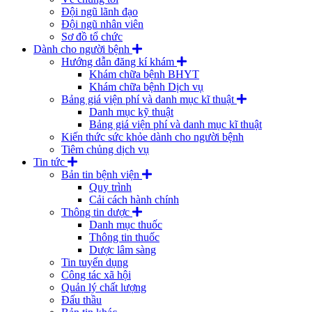
Đội ngũ lãnh đạo
Đội ngũ nhân viên
Sơ đồ tổ chức
Dành cho người bệnh
Hướng dẫn đăng kí khám
Khám chữa bệnh BHYT
Khám chữa bệnh Dịch vụ
Bảng giá viện phí và danh mục kĩ thuật
Danh mục kỹ thuật
Bảng giá viện phí và danh mục kĩ thuật
Kiến thức sức khỏe dành cho người bệnh
Tiêm chủng dịch vụ
Tin tức
Bản tin bệnh viện
Quy trình
Cải cách hành chính
Thông tin dược
Danh mục thuốc
Thông tin thuốc
Dược lâm sàng
Tin tuyển dụng
Công tác xã hội
Quản lý chất lượng
Đấu thầu