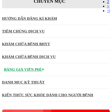
CHUYÊN MỤC
2
>
>|
HƯỚNG DẪN ĐĂNG KÍ KHÁM
TIÊM CHỦNG DỊCH VỤ
KHÁM CHỮA BỆNH BHYT
KHÁM CHỮA BỆNH DỊCH VỤ
BẢNG GIÁ VIỆN PHÍ
DANH MỤC KỸ THUẬT
KIẾN THỨC SỨC KHỎE DÀNH CHO NGƯỜI BỆNH