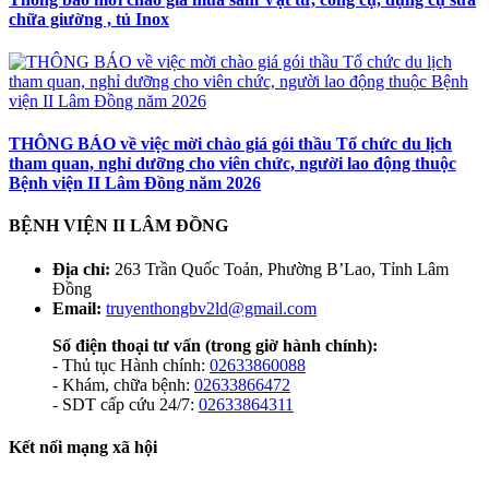
chữa giường , tủ Inox
THÔNG BÁO về việc mời chào giá gói thầu Tổ chức du lịch
tham quan, nghỉ dưỡng cho viên chức, người lao động thuộc
Bệnh viện II Lâm Đồng năm 2026
BỆNH VIỆN II LÂM ĐỒNG
Địa chỉ:
263 Trần Quốc Toản, Phường B’Lao, Tỉnh Lâm
Đồng
Email:
truyenthongbv2ld@gmail.com
Số điện thoại tư vấn
(trong giờ hành chính):
- Thủ tục Hành chính:
02633860088
- Khám, chữa bệnh:
02633866472
- SDT cấp cứu 24/7:
02633864311
Kết nối mạng xã hội