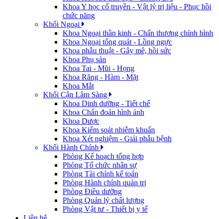
Khoa Y học cổ truyền - Vật lý trị liệu - Phục hồi
chức năng
Khối Ngoại
Khoa Ngoại thần kinh - Chấn thương chỉnh hình
Khoa Ngoại tổng quát - Lồng ngực
Khoa phẫu thuật - Gây mê, hồi sức
Khoa Phụ sản
Khoa Tai - Mũi - Họng
Khoa Răng - Hàm - Mặt
Khoa Mắt
Khối Cận Lâm Sàng
Khoa Dinh dưỡng - Tiết chế
Khoa Chẩn đoán hình ảnh
Khoa Dược
Khoa Kiểm soát nhiễm khuẩn
Khoa Xét nghiệm - Giải phẫu bệnh
Khối Hành Chính
Phòng Kế hoạch tổng hợp
Phòng Tổ chức nhân sự
Phòng Tài chính kế toán
Phòng Hành chính quản trị
Phòng Điều dưỡng
Phòng Quản lý chất lượng
Phòng Vật tư - Thiết bị y tế
Liên hệ