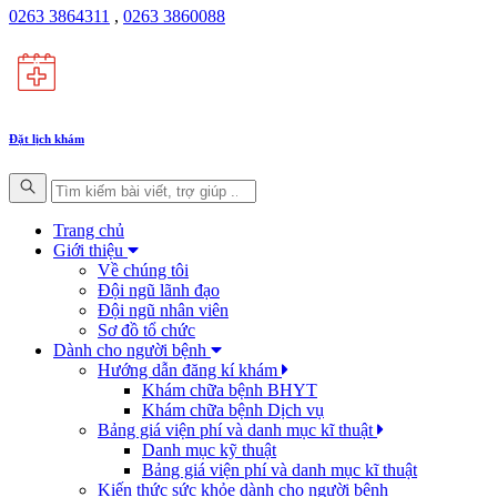
0263 3864311
,
0263 3860088
Đặt lịch khám
Trang chủ
Giới thiệu
Về chúng tôi
Đội ngũ lãnh đạo
Đội ngũ nhân viên
Sơ đồ tổ chức
Dành cho người bệnh
Hướng dẫn đăng kí khám
Khám chữa bệnh BHYT
Khám chữa bệnh Dịch vụ
Bảng giá viện phí và danh mục kĩ thuật
Danh mục kỹ thuật
Bảng giá viện phí và danh mục kĩ thuật
Kiến thức sức khỏe dành cho người bệnh