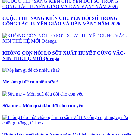
CUỘC THI "SÁNG KIẾN CHUYỂN ĐỔI SỐ TRONG
CÔNG TÁC TUYÊN GIÁO VÀ DÂN VẬN" NĂM 2026
KHÔNG CÒN NỖI LO SỐT XUẤT HUYẾT CÙNG VẮC-
XIN THẾ HỆ MỚI Qdenga
Mẹ làm gì để có nhiều sữa?
Sữa mẹ – Món quà đầu đời cho con yêu
Thông báo mời chào giá mua sắm Vật tư, công cụ, dụng cụ sửa