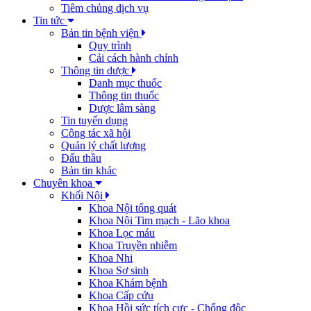
Tiêm chủng dịch vụ
Tin tức
Bản tin bệnh viện
Quy trình
Cải cách hành chính
Thông tin dược
Danh mục thuốc
Thông tin thuốc
Dược lâm sàng
Tin tuyển dụng
Công tác xã hội
Quản lý chất lượng
Đấu thầu
Bản tin khác
Chuyên khoa
Khối Nội
Khoa Nội tổng quát
Khoa Nội Tim mạch - Lão khoa
Khoa Lọc máu
Khoa Truyền nhiễm
Khoa Nhi
Khoa Sơ sinh
Khoa Khám bệnh
Khoa Cấp cứu
Khoa Hồi sức tích cực - Chống độc