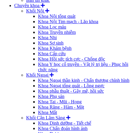
Bản tin khác
Chuyên khoa
Khối Nội
Khoa Nội tổng quát
Khoa Nội Tim mạch - Lão khoa
Khoa Lọc máu
Khoa Truyền nhiễm
Khoa Nhi
Khoa Sơ sinh
Khoa Khám bệnh
Khoa Cấp cứu
Khoa Hồi sức tích cực - Chống độc
Khoa Y học cổ truyền - Vật lý trị liệu - Phục hồi
chức năng
Khối Ngoại
Khoa Ngoại thần kinh - Chấn thương chỉnh hình
Khoa Ngoại tổng quát - Lồng ngực
Khoa phẫu thuật - Gây mê, hồi sức
Khoa Phụ sản
Khoa Tai - Mũi - Họng
Khoa Răng - Hàm - Mặt
Khoa Mắt
Khối Cận Lâm Sàng
Khoa Dinh dưỡng - Tiết chế
Khoa Chẩn đoán hình ảnh