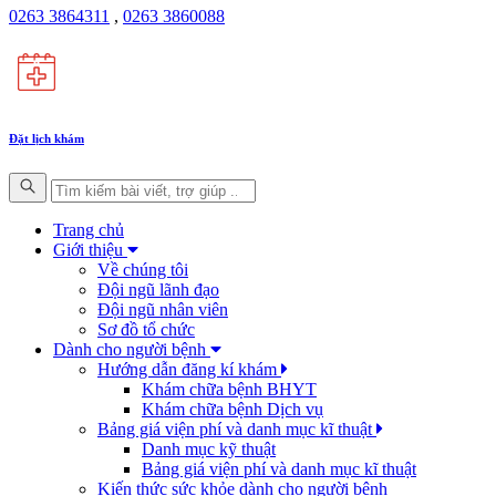
0263 3864311
,
0263 3860088
Đặt lịch khám
Trang chủ
Giới thiệu
Về chúng tôi
Đội ngũ lãnh đạo
Đội ngũ nhân viên
Sơ đồ tổ chức
Dành cho người bệnh
Hướng dẫn đăng kí khám
Khám chữa bệnh BHYT
Khám chữa bệnh Dịch vụ
Bảng giá viện phí và danh mục kĩ thuật
Danh mục kỹ thuật
Bảng giá viện phí và danh mục kĩ thuật
Kiến thức sức khỏe dành cho người bệnh