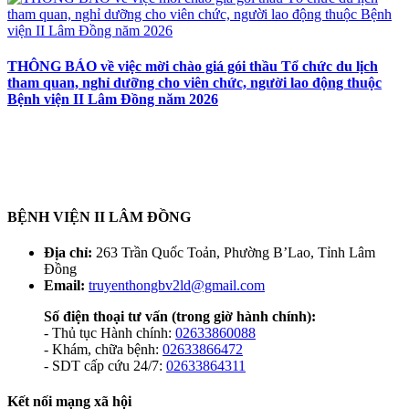
THÔNG BÁO về việc mời chào giá gói thầu Tổ chức du lịch
tham quan, nghỉ dưỡng cho viên chức, người lao động thuộc
Bệnh viện II Lâm Đồng năm 2026
BỆNH VIỆN II LÂM ĐỒNG
Địa chỉ:
263 Trần Quốc Toản, Phường B’Lao, Tỉnh Lâm
Đồng
Email:
truyenthongbv2ld@gmail.com
Số điện thoại tư vấn
(trong giờ hành chính):
- Thủ tục Hành chính:
02633860088
- Khám, chữa bệnh:
02633866472
- SDT cấp cứu 24/7:
02633864311
Kết nối mạng xã hội