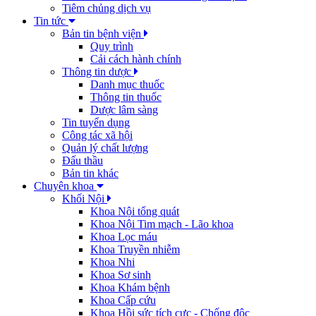
Tiêm chủng dịch vụ
Tin tức
Bản tin bệnh viện
Quy trình
Cải cách hành chính
Thông tin dược
Danh mục thuốc
Thông tin thuốc
Dược lâm sàng
Tin tuyển dụng
Công tác xã hội
Quản lý chất lượng
Đấu thầu
Bản tin khác
Chuyên khoa
Khối Nội
Khoa Nội tổng quát
Khoa Nội Tim mạch - Lão khoa
Khoa Lọc máu
Khoa Truyền nhiễm
Khoa Nhi
Khoa Sơ sinh
Khoa Khám bệnh
Khoa Cấp cứu
Khoa Hồi sức tích cực - Chống độc