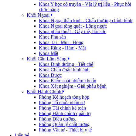
Khoa Y học cổ truyền - Vật lý trị liệu - Phục hồi
chức năng
Khối Ngoại
Khoa Ngoại thần kinh - Chấn thương chỉnh hình
Khoa Ngoại tổng quát - Lồng ngực
Khoa phẫu thuật - Gây mê, hồi sức
Khoa Phụ sản
Khoa Tai - Mũi - Họng
Khoa Răng - Hàm - Mặt
Khoa Mắt
Khối Cận Lâm Sàng
Khoa Dinh dưỡng - Tiết chế
Khoa Chẩn đoán hình ảnh
Khoa Dược
Khoa Kiểm soát nhiễm khuẩn
Khoa Xét nghiệm - Giải phẫu bệnh
Khối Hành Chính
Phòng Kế hoạch tổng hợp
Phòng Tổ chức nhân sự
Phòng Tài chính kế toán
Phòng Hành chính quản trị
Phòng Điều dưỡng
Phòng Quản lý chất lượng
Phòng Vật tư - Thiết bị y tế
Liên hệ