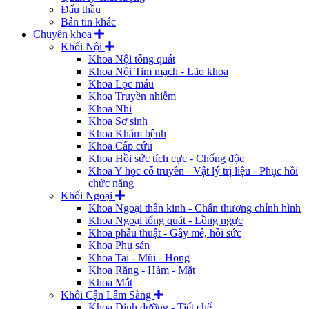
Đấu thầu
Bản tin khác
Chuyên khoa
Khối Nội
Khoa Nội tổng quát
Khoa Nội Tim mạch - Lão khoa
Khoa Lọc máu
Khoa Truyền nhiễm
Khoa Nhi
Khoa Sơ sinh
Khoa Khám bệnh
Khoa Cấp cứu
Khoa Hồi sức tích cực - Chống độc
Khoa Y học cổ truyền - Vật lý trị liệu - Phục hồi
chức năng
Khối Ngoại
Khoa Ngoại thần kinh - Chấn thương chỉnh hình
Khoa Ngoại tổng quát - Lồng ngực
Khoa phẫu thuật - Gây mê, hồi sức
Khoa Phụ sản
Khoa Tai - Mũi - Họng
Khoa Răng - Hàm - Mặt
Khoa Mắt
Khối Cận Lâm Sàng
Khoa Dinh dưỡng - Tiết chế