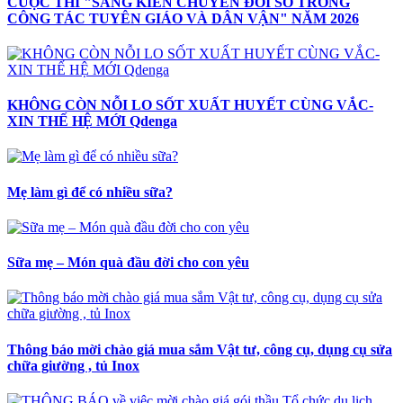
CUỘC THI "SÁNG KIẾN CHUYỂN ĐỔI SỐ TRONG
CÔNG TÁC TUYÊN GIÁO VÀ DÂN VẬN" NĂM 2026
KHÔNG CÒN NỖI LO SỐT XUẤT HUYẾT CÙNG VẮC-
XIN THẾ HỆ MỚI Qdenga
Mẹ làm gì để có nhiều sữa?
Sữa mẹ – Món quà đầu đời cho con yêu
Thông báo mời chào giá mua sắm Vật tư, công cụ, dụng cụ sửa
chữa giường , tủ Inox