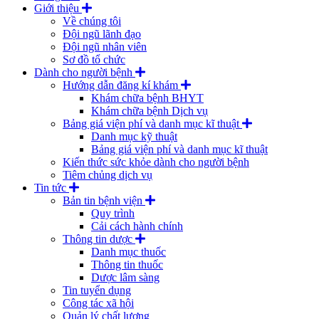
Giới thiệu
Về chúng tôi
Đội ngũ lãnh đạo
Đội ngũ nhân viên
Sơ đồ tổ chức
Dành cho người bệnh
Hướng dẫn đăng kí khám
Khám chữa bệnh BHYT
Khám chữa bệnh Dịch vụ
Bảng giá viện phí và danh mục kĩ thuật
Danh mục kỹ thuật
Bảng giá viện phí và danh mục kĩ thuật
Kiến thức sức khỏe dành cho người bệnh
Tiêm chủng dịch vụ
Tin tức
Bản tin bệnh viện
Quy trình
Cải cách hành chính
Thông tin dược
Danh mục thuốc
Thông tin thuốc
Dược lâm sàng
Tin tuyển dụng
Công tác xã hội
Quản lý chất lượng