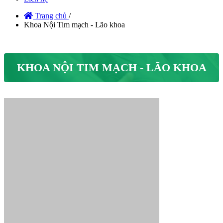
Trang chủ
/
Khoa Nội Tim mạch - Lão khoa
KHOA NỘI TIM MẠCH - LÃO KHOA