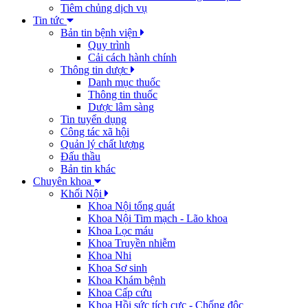
Tiêm chủng dịch vụ
Tin tức
Bản tin bệnh viện
Quy trình
Cải cách hành chính
Thông tin dược
Danh mục thuốc
Thông tin thuốc
Dược lâm sàng
Tin tuyển dụng
Công tác xã hội
Quản lý chất lượng
Đấu thầu
Bản tin khác
Chuyên khoa
Khối Nội
Khoa Nội tổng quát
Khoa Nội Tim mạch - Lão khoa
Khoa Lọc máu
Khoa Truyền nhiễm
Khoa Nhi
Khoa Sơ sinh
Khoa Khám bệnh
Khoa Cấp cứu
Khoa Hồi sức tích cực - Chống độc