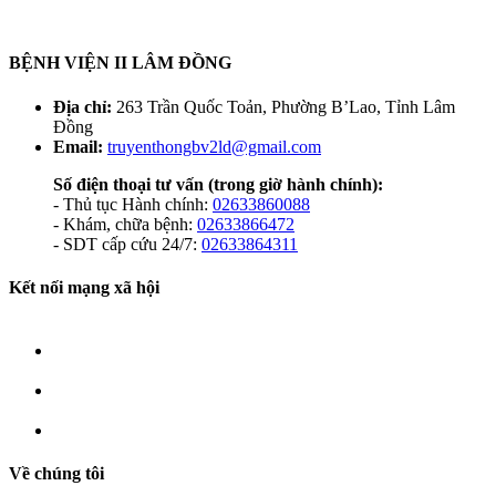
BỆNH VIỆN II LÂM ĐỒNG
Địa chỉ:
263 Trần Quốc Toản, Phường B’Lao, Tỉnh Lâm
Đồng
Email:
truyenthongbv2ld@gmail.com
Số điện thoại tư vấn
(trong giờ hành chính):
- Thủ tục Hành chính:
02633860088
- Khám, chữa bệnh:
02633866472
- SDT cấp cứu 24/7:
02633864311
Kết nối mạng xã hội
Về chúng tôi