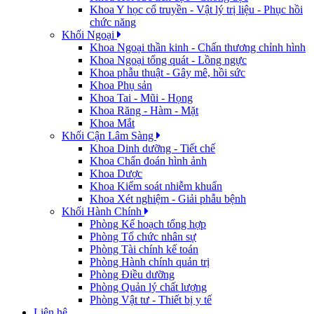
Khoa Y học cổ truyền - Vật lý trị liệu - Phục hồi
chức năng
Khối Ngoại
Khoa Ngoại thần kinh - Chấn thương chỉnh hình
Khoa Ngoại tổng quát - Lồng ngực
Khoa phẫu thuật - Gây mê, hồi sức
Khoa Phụ sản
Khoa Tai - Mũi - Họng
Khoa Răng - Hàm - Mặt
Khoa Mắt
Khối Cận Lâm Sàng
Khoa Dinh dưỡng - Tiết chế
Khoa Chẩn đoán hình ảnh
Khoa Dược
Khoa Kiểm soát nhiễm khuẩn
Khoa Xét nghiệm - Giải phẫu bệnh
Khối Hành Chính
Phòng Kế hoạch tổng hợp
Phòng Tổ chức nhân sự
Phòng Tài chính kế toán
Phòng Hành chính quản trị
Phòng Điều dưỡng
Phòng Quản lý chất lượng
Phòng Vật tư - Thiết bị y tế
Liên hệ