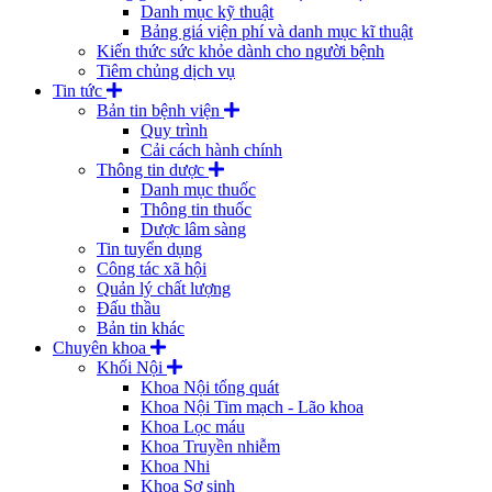
Danh mục kỹ thuật
Bảng giá viện phí và danh mục kĩ thuật
Kiến thức sức khỏe dành cho người bệnh
Tiêm chủng dịch vụ
Tin tức
Bản tin bệnh viện
Quy trình
Cải cách hành chính
Thông tin dược
Danh mục thuốc
Thông tin thuốc
Dược lâm sàng
Tin tuyển dụng
Công tác xã hội
Quản lý chất lượng
Đấu thầu
Bản tin khác
Chuyên khoa
Khối Nội
Khoa Nội tổng quát
Khoa Nội Tim mạch - Lão khoa
Khoa Lọc máu
Khoa Truyền nhiễm
Khoa Nhi
Khoa Sơ sinh