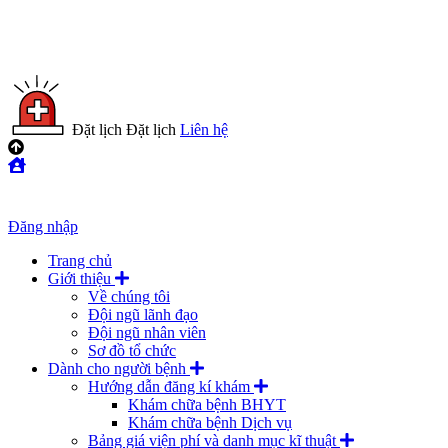
Đặt lịch
Đặt lịch
Liên hệ
Đăng nhập
Trang chủ
Giới thiệu
Về chúng tôi
Đội ngũ lãnh đạo
Đội ngũ nhân viên
Sơ đồ tổ chức
Dành cho người bệnh
Hướng dẫn đăng kí khám
Khám chữa bệnh BHYT
Khám chữa bệnh Dịch vụ
Bảng giá viện phí và danh mục kĩ thuật