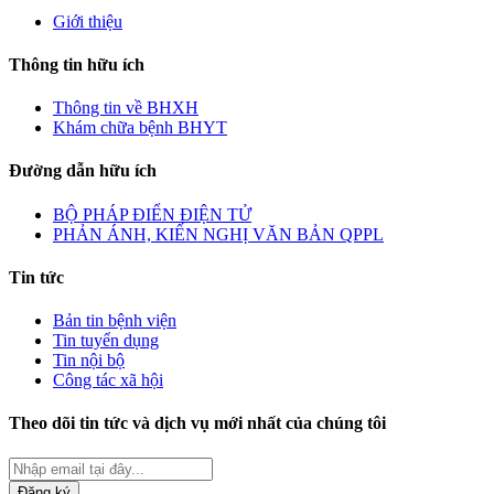
Giới thiệu
Thông tin hữu ích
Thông tin về BHXH
Khám chữa bệnh BHYT
Đường dẫn hữu ích
BỘ PHÁP ĐIỂN ĐIỆN TỬ
PHẢN ÁNH, KIẾN NGHỊ VĂN BẢN QPPL
Tin tức
Bản tin bệnh viện
Tin tuyển dụng
Tin nội bộ
Công tác xã hội
Theo dõi tin tức và dịch vụ mới nhất của chúng tôi
Đăng ký