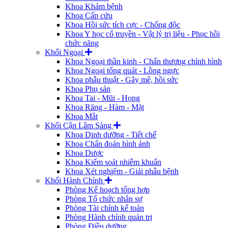
Khoa Khám bệnh
Khoa Cấp cứu
Khoa Hồi sức tích cực - Chống độc
Khoa Y học cổ truyền - Vật lý trị liệu - Phục hồi
chức năng
Khối Ngoại
Khoa Ngoại thần kinh - Chấn thương chỉnh hình
Khoa Ngoại tổng quát - Lồng ngực
Khoa phẫu thuật - Gây mê, hồi sức
Khoa Phụ sản
Khoa Tai - Mũi - Họng
Khoa Răng - Hàm - Mặt
Khoa Mắt
Khối Cận Lâm Sàng
Khoa Dinh dưỡng - Tiết chế
Khoa Chẩn đoán hình ảnh
Khoa Dược
Khoa Kiểm soát nhiễm khuẩn
Khoa Xét nghiệm - Giải phẫu bệnh
Khối Hành Chính
Phòng Kế hoạch tổng hợp
Phòng Tổ chức nhân sự
Phòng Tài chính kế toán
Phòng Hành chính quản trị
Phòng Điều dưỡng