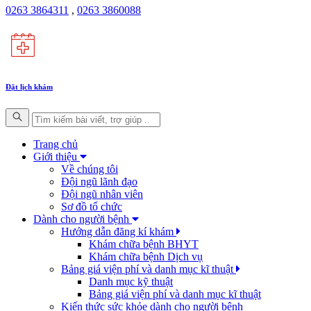
0263 3864311
,
0263 3860088
Đặt lịch khám
Trang chủ
Giới thiệu
Về chúng tôi
Đội ngũ lãnh đạo
Đội ngũ nhân viên
Sơ đồ tổ chức
Dành cho người bệnh
Hướng dẫn đăng kí khám
Khám chữa bệnh BHYT
Khám chữa bệnh Dịch vụ
Bảng giá viện phí và danh mục kĩ thuật
Danh mục kỹ thuật
Bảng giá viện phí và danh mục kĩ thuật
Kiến thức sức khỏe dành cho người bệnh