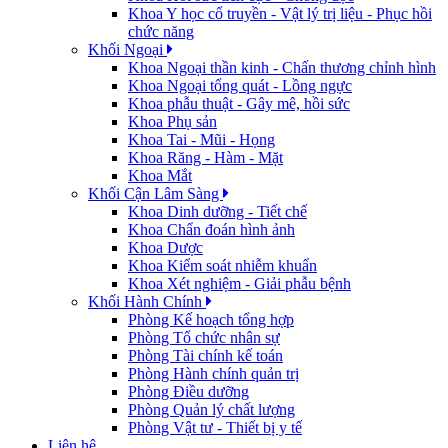
Khoa Y học cổ truyền - Vật lý trị liệu - Phục hồi
chức năng
Khối Ngoại
Khoa Ngoại thần kinh - Chấn thương chỉnh hình
Khoa Ngoại tổng quát - Lồng ngực
Khoa phẫu thuật - Gây mê, hồi sức
Khoa Phụ sản
Khoa Tai - Mũi - Họng
Khoa Răng - Hàm - Mặt
Khoa Mắt
Khối Cận Lâm Sàng
Khoa Dinh dưỡng - Tiết chế
Khoa Chẩn đoán hình ảnh
Khoa Dược
Khoa Kiểm soát nhiễm khuẩn
Khoa Xét nghiệm - Giải phẫu bệnh
Khối Hành Chính
Phòng Kế hoạch tổng hợp
Phòng Tổ chức nhân sự
Phòng Tài chính kế toán
Phòng Hành chính quản trị
Phòng Điều dưỡng
Phòng Quản lý chất lượng
Phòng Vật tư - Thiết bị y tế
Liên hệ