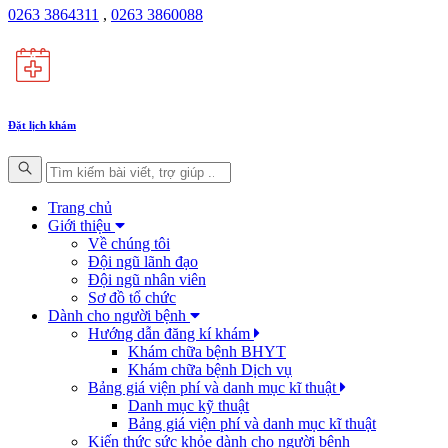
0263 3864311
,
0263 3860088
Đặt lịch khám
Trang chủ
Giới thiệu
Về chúng tôi
Đội ngũ lãnh đạo
Đội ngũ nhân viên
Sơ đồ tổ chức
Dành cho người bệnh
Hướng dẫn đăng kí khám
Khám chữa bệnh BHYT
Khám chữa bệnh Dịch vụ
Bảng giá viện phí và danh mục kĩ thuật
Danh mục kỹ thuật
Bảng giá viện phí và danh mục kĩ thuật
Kiến thức sức khỏe dành cho người bệnh