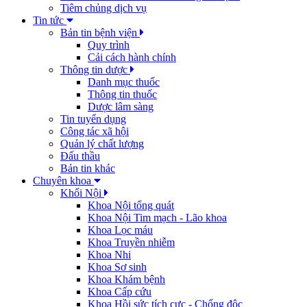
Tiêm chủng dịch vụ
Tin tức
Bản tin bệnh viện
Quy trình
Cải cách hành chính
Thông tin dược
Danh mục thuốc
Thông tin thuốc
Dược lâm sàng
Tin tuyển dụng
Công tác xã hội
Quản lý chất lượng
Đấu thầu
Bản tin khác
Chuyên khoa
Khối Nội
Khoa Nội tổng quát
Khoa Nội Tim mạch - Lão khoa
Khoa Lọc máu
Khoa Truyền nhiễm
Khoa Nhi
Khoa Sơ sinh
Khoa Khám bệnh
Khoa Cấp cứu
Khoa Hồi sức tích cực - Chống độc