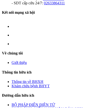
- SDT cấp cứu 24/7:
02633864311
Kết nối mạng xã hội
Về chúng tôi
Giới thiệu
Thông tin hữu ích
Thông tin về BHXH
Khám chữa bệnh BHYT
Đường dẫn hữu ích
BỘ PHÁP ĐIỂN ĐIỆN TỬ