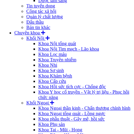
Dược lâm sàng
Tin tuyển dụng
Công tác xã hội
Quản lý chất lượng
Đấu thầu
Bản tin khác
Chuyên khoa
Khối Nội
Khoa Nội tổng quát
Khoa Nội Tim mạch - Lão khoa
Khoa Lọc máu
Khoa Truyền nhiễm
Khoa Nhi
Khoa Sơ sinh
Khoa Khám bệnh
Khoa Cấp cứu
Khoa Hồi sức tích cực - Chống độc
Khoa Y học cổ truyền - Vật lý trị liệu - Phục hồi
chức năng
Khối Ngoại
Khoa Ngoại thần kinh - Chấn thương chỉnh hình
Khoa Ngoại tổng quát - Lồng ngực
Khoa phẫu thuật - Gây mê, hồi sức
Khoa Phụ sản
Khoa Tai - Mũi - Họng