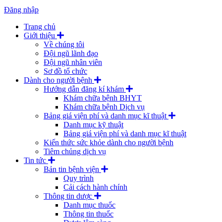
Đăng nhập
Trang chủ
Giới thiệu
Về chúng tôi
Đội ngũ lãnh đạo
Đội ngũ nhân viên
Sơ đồ tổ chức
Dành cho người bệnh
Hướng dẫn đăng kí khám
Khám chữa bệnh BHYT
Khám chữa bệnh Dịch vụ
Bảng giá viện phí và danh mục kĩ thuật
Danh mục kỹ thuật
Bảng giá viện phí và danh mục kĩ thuật
Kiến thức sức khỏe dành cho người bệnh
Tiêm chủng dịch vụ
Tin tức
Bản tin bệnh viện
Quy trình
Cải cách hành chính
Thông tin dược
Danh mục thuốc
Thông tin thuốc