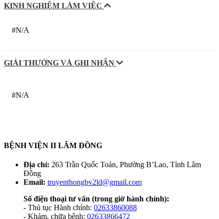
KINH NGHIỆM LÀM VIỆC
#N/A
GIẢI THƯỞNG VÀ GHI NHẬN
#N/A
BỆNH VIỆN II LÂM ĐỒNG
Địa chỉ:
263 Trần Quốc Toản, Phường B’Lao, Tỉnh Lâm
Đồng
Email:
truyenthongbv2ld@gmail.com
Số điện thoại tư vấn
(trong giờ hành chính):
- Thủ tục Hành chính:
02633860088
- Khám, chữa bệnh:
02633866472