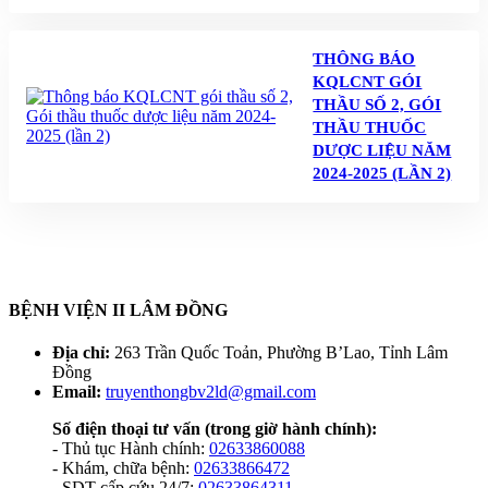
THÔNG BÁO
KQLCNT GÓI
THẦU SỐ 2, GÓI
THẦU THUỐC
DƯỢC LIỆU NĂM
2024-2025 (LẦN 2)
BỆNH VIỆN II LÂM ĐỒNG
Địa chỉ:
263 Trần Quốc Toản, Phường B’Lao, Tỉnh Lâm
Đồng
Email:
truyenthongbv2ld@gmail.com
Số điện thoại tư vấn
(trong giờ hành chính):
- Thủ tục Hành chính:
02633860088
- Khám, chữa bệnh:
02633866472
- SDT cấp cứu 24/7:
02633864311