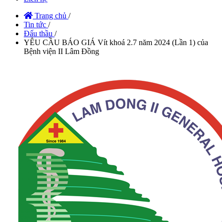
Trang chủ
/
Tin tức
/
Đấu thầu
/
YÊU CẦU BÁO GIÁ Vít khoá 2.7 năm 2024 (Lần 1) của
Bệnh viện II Lâm Đồng