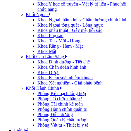
Khoa Y học cổ truyền - Vật lý trị liệu - Phục hồi
chức năng
Khối Ngoại
Khoa Ngoại thần kinh - Chấn thương chỉnh hình
Khoa Ngoại tổng quát - Lồng ngực
Khoa phẫu thuật - Gây mê, hồi sức
Khoa Phụ sản
Khoa Tai - Mũi - Họng
Khoa Răng - Hàm - Mặt
Khoa Mắt
Khối Cận Lâm Sàng
Khoa Dinh dưỡng - Tiết chế
Khoa Chẩn đoán hình ảnh
Khoa Dược
Khoa Kiểm soát nhiễm khuẩn
Khoa Xét nghiệm - Giải phẫu bệnh
Khối Hành Chính
Phòng Kế hoạch tổng hợp
Phòng Tổ chức nhân sự
Phòng Tài chính kế toán
Phòng Hành chính quản trị
Phòng Điều dưỡng
Phòng Quản lý chất lượng
Phòng Vật tư - Thiết bị y tế
Liên hệ