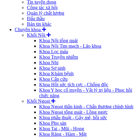
Tin tuyển dụng
Công tác xã hội
Quản lý chất lượng
Đấu thầu
Bản tin khác
Chuyên khoa
Khối Nội
Khoa Nội tổng quát
Khoa Nội Tim mạch - Lão khoa
Khoa Lọc máu
Khoa Truyền nhiễm
Khoa Nhi
Khoa Sơ sinh
Khoa Khám bệnh
Khoa Cấp cứu
Khoa Hồi sức tích cực - Chống độc
Khoa Y học cổ truyền - Vật lý trị liệu - Phục hồi
chức năng
Khối Ngoại
Khoa Ngoại thần kinh - Chấn thương chỉnh hình
Khoa Ngoại tổng quát - Lồng ngực
Khoa phẫu thuật - Gây mê, hồi sức
Khoa Phụ sản
Khoa Tai - Mũi - Họng
Khoa Răng - Hàm - Mặt