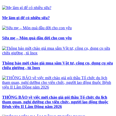
Mẹ làm gì để có nhiều sữa?
Sữa mẹ – Món quà đầu đời cho con yêu
Thông báo mời chào giá mua sắm Vật tư, công cụ, dụng cụ sửa
chữa giường , tủ Inox
THÔNG BÁO về việc mời chào giá gói thầu Tổ chức du lịch
tham quan, nghỉ dưỡng cho viên chức, người lao động thuộc
Bệnh viện II Lâm Đồng năm 2026