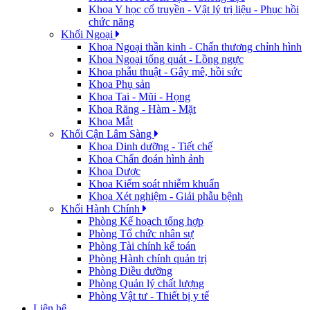
Khoa Y học cổ truyền - Vật lý trị liệu - Phục hồi
chức năng
Khối Ngoại
Khoa Ngoại thần kinh - Chấn thương chỉnh hình
Khoa Ngoại tổng quát - Lồng ngực
Khoa phẫu thuật - Gây mê, hồi sức
Khoa Phụ sản
Khoa Tai - Mũi - Họng
Khoa Răng - Hàm - Mặt
Khoa Mắt
Khối Cận Lâm Sàng
Khoa Dinh dưỡng - Tiết chế
Khoa Chẩn đoán hình ảnh
Khoa Dược
Khoa Kiểm soát nhiễm khuẩn
Khoa Xét nghiệm - Giải phẫu bệnh
Khối Hành Chính
Phòng Kế hoạch tổng hợp
Phòng Tổ chức nhân sự
Phòng Tài chính kế toán
Phòng Hành chính quản trị
Phòng Điều dưỡng
Phòng Quản lý chất lượng
Phòng Vật tư - Thiết bị y tế
Liên hệ