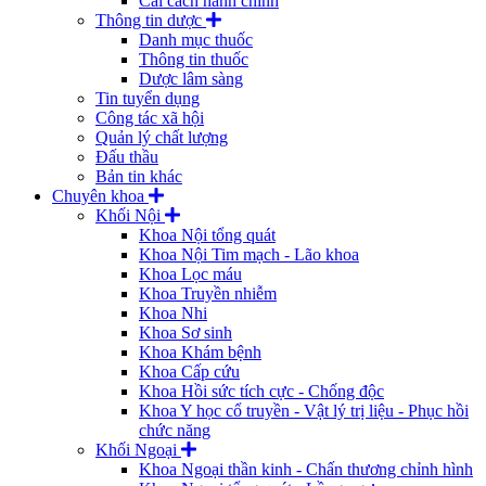
Cải cách hành chính
Thông tin dược
Danh mục thuốc
Thông tin thuốc
Dược lâm sàng
Tin tuyển dụng
Công tác xã hội
Quản lý chất lượng
Đấu thầu
Bản tin khác
Chuyên khoa
Khối Nội
Khoa Nội tổng quát
Khoa Nội Tim mạch - Lão khoa
Khoa Lọc máu
Khoa Truyền nhiễm
Khoa Nhi
Khoa Sơ sinh
Khoa Khám bệnh
Khoa Cấp cứu
Khoa Hồi sức tích cực - Chống độc
Khoa Y học cổ truyền - Vật lý trị liệu - Phục hồi
chức năng
Khối Ngoại
Khoa Ngoại thần kinh - Chấn thương chỉnh hình