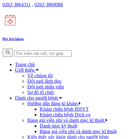
0263 3864311
,
0263 3860088
Đặt lịch khám
Trang chủ
Giới thiệu
Về chúng tôi
Đội ngũ lãnh đạo
Đội ngũ nhân viên
Sơ đồ tổ chức
Dành cho người bệnh
Hướng dẫn đăng kí khám
Khám chữa bệnh BHYT
Khám chữa bệnh Dịch vụ
Bảng giá viện phí và danh mục kĩ thuật
Danh mục kỹ thuật
Bảng giá viện phí và danh mục kĩ thuật
Kiến thức sức khỏe dành cho người bệnh