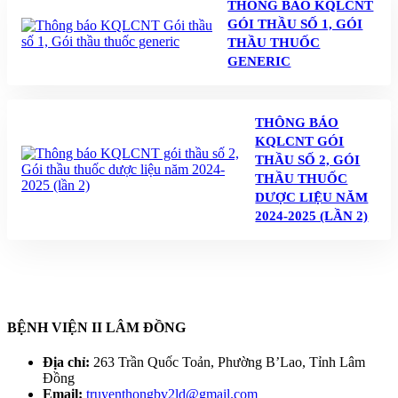
THÔNG BÁO KQLCNT
GÓI THẦU SỐ 1, GÓI
THẦU THUỐC
GENERIC
THÔNG BÁO
KQLCNT GÓI
THẦU SỐ 2, GÓI
THẦU THUỐC
DƯỢC LIỆU NĂM
2024-2025 (LẦN 2)
BỆNH VIỆN II LÂM ĐỒNG
Địa chỉ:
263 Trần Quốc Toản, Phường B’Lao, Tỉnh Lâm
Đồng
Email:
truyenthongbv2ld@gmail.com