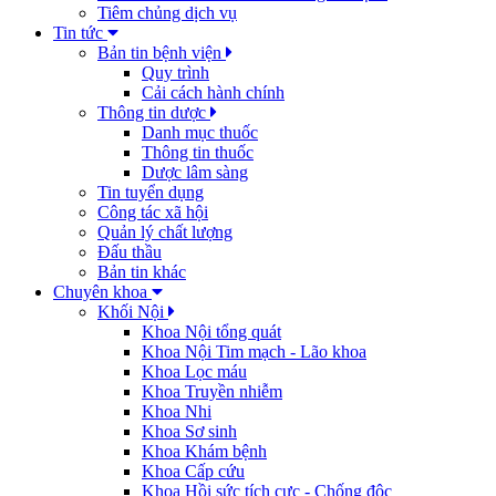
Tiêm chủng dịch vụ
Tin tức
Bản tin bệnh viện
Quy trình
Cải cách hành chính
Thông tin dược
Danh mục thuốc
Thông tin thuốc
Dược lâm sàng
Tin tuyển dụng
Công tác xã hội
Quản lý chất lượng
Đấu thầu
Bản tin khác
Chuyên khoa
Khối Nội
Khoa Nội tổng quát
Khoa Nội Tim mạch - Lão khoa
Khoa Lọc máu
Khoa Truyền nhiễm
Khoa Nhi
Khoa Sơ sinh
Khoa Khám bệnh
Khoa Cấp cứu
Khoa Hồi sức tích cực - Chống độc