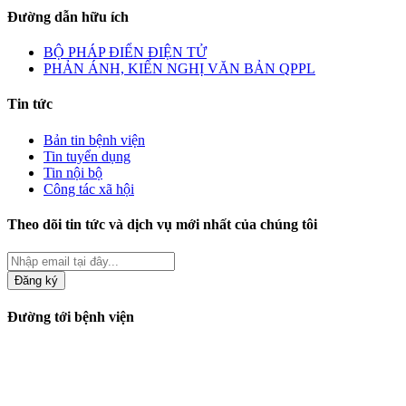
Đường dẫn hữu ích
BỘ PHÁP ĐIỂN ĐIỆN TỬ
PHẢN ÁNH, KIẾN NGHỊ VĂN BẢN QPPL
Tin tức
Bản tin bệnh viện
Tin tuyển dụng
Tin nội bộ
Công tác xã hội
Theo dõi tin tức và dịch vụ mới nhất của chúng tôi
Đăng ký
Đường tới bệnh viện