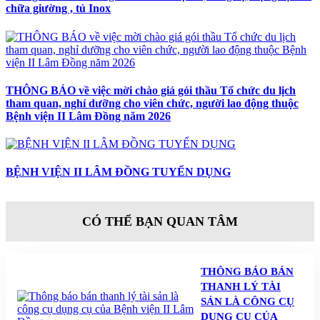
chữa giường , tủ Inox
THÔNG BÁO về việc mời chào giá gói thầu Tổ chức du lịch
tham quan, nghỉ dưỡng cho viên chức, người lao động thuộc
Bệnh viện II Lâm Đồng năm 2026
BỆNH VIỆN II LÂM ĐỒNG TUYỂN DỤNG
CÓ THỂ BẠN QUAN TÂM
THÔNG BÁO BÁN
THANH LÝ TÀI
SẢN LÀ CÔNG CỤ
DỤNG CỤ CỦA