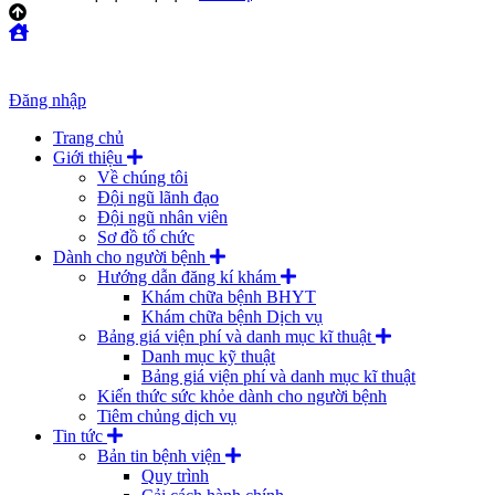
Đăng nhập
Trang chủ
Giới thiệu
Về chúng tôi
Đội ngũ lãnh đạo
Đội ngũ nhân viên
Sơ đồ tổ chức
Dành cho người bệnh
Hướng dẫn đăng kí khám
Khám chữa bệnh BHYT
Khám chữa bệnh Dịch vụ
Bảng giá viện phí và danh mục kĩ thuật
Danh mục kỹ thuật
Bảng giá viện phí và danh mục kĩ thuật
Kiến thức sức khỏe dành cho người bệnh
Tiêm chủng dịch vụ
Tin tức
Bản tin bệnh viện
Quy trình