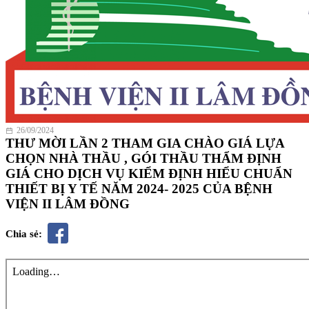
26/09/2024
THƯ MỜI LẦN 2 THAM GIA CHÀO GIÁ LỰA
CHỌN NHÀ THẦU , GÓI THẦU THẨM ĐỊNH
GIÁ CHO DỊCH VỤ KIỂM ĐỊNH HIỂU CHUẨN
THIẾT BỊ Y TẾ NĂM 2024- 2025 CỦA BỆNH
VIỆN II LÂM ĐỒNG
Chia sẻ: