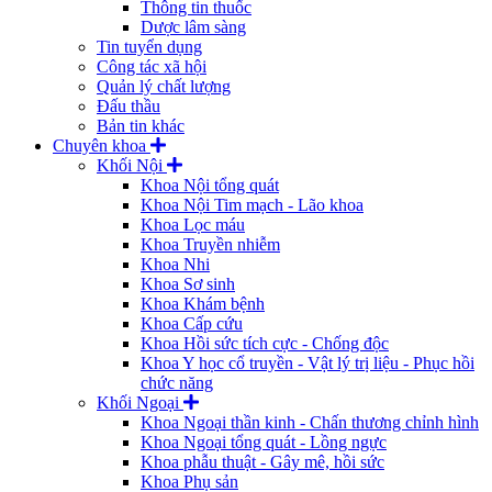
Thông tin thuốc
Dược lâm sàng
Tin tuyển dụng
Công tác xã hội
Quản lý chất lượng
Đấu thầu
Bản tin khác
Chuyên khoa
Khối Nội
Khoa Nội tổng quát
Khoa Nội Tim mạch - Lão khoa
Khoa Lọc máu
Khoa Truyền nhiễm
Khoa Nhi
Khoa Sơ sinh
Khoa Khám bệnh
Khoa Cấp cứu
Khoa Hồi sức tích cực - Chống độc
Khoa Y học cổ truyền - Vật lý trị liệu - Phục hồi
chức năng
Khối Ngoại
Khoa Ngoại thần kinh - Chấn thương chỉnh hình
Khoa Ngoại tổng quát - Lồng ngực
Khoa phẫu thuật - Gây mê, hồi sức
Khoa Phụ sản