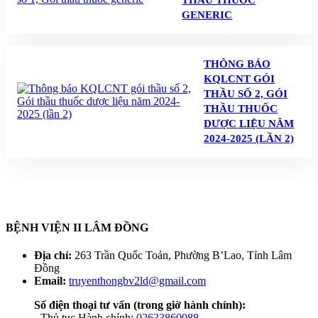
THẦU THUỐC
GENERIC
THÔNG BÁO
KQLCNT GÓI
THẦU SỐ 2, GÓI
THẦU THUỐC
DƯỢC LIỆU NĂM
2024-2025 (LẦN 2)
BỆNH VIỆN II LÂM ĐỒNG
Địa chỉ:
263 Trần Quốc Toản, Phường B’Lao, Tỉnh Lâm
Đồng
Email:
truyenthongbv2ld@gmail.com
Số điện thoại tư vấn
(trong giờ hành chính):
- Thủ tục Hành chính:
02633860088