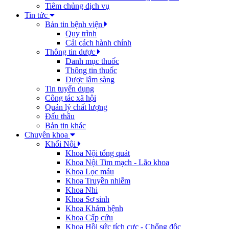
Tiêm chủng dịch vụ
Tin tức
Bản tin bệnh viện
Quy trình
Cải cách hành chính
Thông tin dược
Danh mục thuốc
Thông tin thuốc
Dược lâm sàng
Tin tuyển dụng
Công tác xã hội
Quản lý chất lượng
Đấu thầu
Bản tin khác
Chuyên khoa
Khối Nội
Khoa Nội tổng quát
Khoa Nội Tim mạch - Lão khoa
Khoa Lọc máu
Khoa Truyền nhiễm
Khoa Nhi
Khoa Sơ sinh
Khoa Khám bệnh
Khoa Cấp cứu
Khoa Hồi sức tích cực - Chống độc