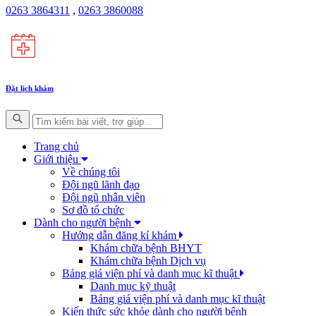
0263 3864311
,
0263 3860088
Đặt lịch khám
Trang chủ
Giới thiệu
Về chúng tôi
Đội ngũ lãnh đạo
Đội ngũ nhân viên
Sơ đồ tổ chức
Dành cho người bệnh
Hướng dẫn đăng kí khám
Khám chữa bệnh BHYT
Khám chữa bệnh Dịch vụ
Bảng giá viện phí và danh mục kĩ thuật
Danh mục kỹ thuật
Bảng giá viện phí và danh mục kĩ thuật
Kiến thức sức khỏe dành cho người bệnh