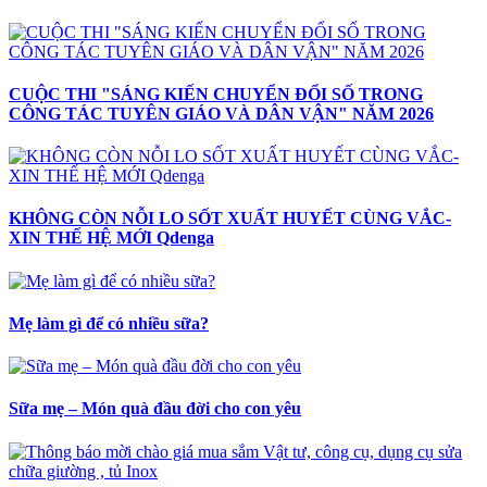
CUỘC THI "SÁNG KIẾN CHUYỂN ĐỔI SỐ TRONG
CÔNG TÁC TUYÊN GIÁO VÀ DÂN VẬN" NĂM 2026
KHÔNG CÒN NỖI LO SỐT XUẤT HUYẾT CÙNG VẮC-
XIN THẾ HỆ MỚI Qdenga
Mẹ làm gì để có nhiều sữa?
Sữa mẹ – Món quà đầu đời cho con yêu