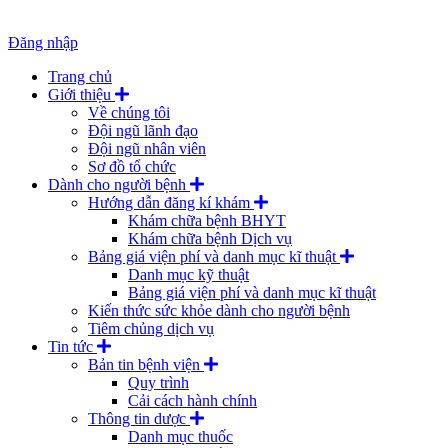
Đăng nhập
Trang chủ
Giới thiệu
Về chúng tôi
Đội ngũ lãnh đạo
Đội ngũ nhân viên
Sơ đồ tổ chức
Dành cho người bệnh
Hướng dẫn đăng kí khám
Khám chữa bệnh BHYT
Khám chữa bệnh Dịch vụ
Bảng giá viện phí và danh mục kĩ thuật
Danh mục kỹ thuật
Bảng giá viện phí và danh mục kĩ thuật
Kiến thức sức khỏe dành cho người bệnh
Tiêm chủng dịch vụ
Tin tức
Bản tin bệnh viện
Quy trình
Cải cách hành chính
Thông tin dược
Danh mục thuốc