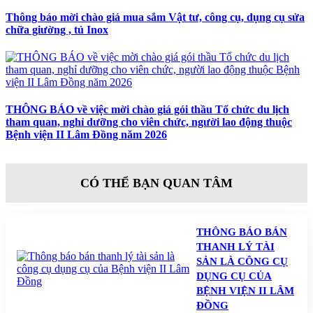
Thông báo mời chào giá mua sắm Vật tư, công cụ, dụng cụ sửa
chữa giường , tủ Inox
THÔNG BÁO về việc mời chào giá gói thầu Tổ chức du lịch
tham quan, nghỉ dưỡng cho viên chức, người lao động thuộc
Bệnh viện II Lâm Đồng năm 2026
CÓ THỂ BẠN QUAN TÂM
THÔNG BÁO BÁN
THANH LÝ TÀI
SẢN LÀ CÔNG CỤ
DỤNG CỤ CỦA
BỆNH VIỆN II LÂM
ĐỒNG