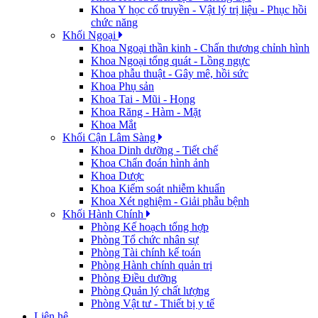
Khoa Y học cổ truyền - Vật lý trị liệu - Phục hồi
chức năng
Khối Ngoại
Khoa Ngoại thần kinh - Chấn thương chỉnh hình
Khoa Ngoại tổng quát - Lồng ngực
Khoa phẫu thuật - Gây mê, hồi sức
Khoa Phụ sản
Khoa Tai - Mũi - Họng
Khoa Răng - Hàm - Mặt
Khoa Mắt
Khối Cận Lâm Sàng
Khoa Dinh dưỡng - Tiết chế
Khoa Chẩn đoán hình ảnh
Khoa Dược
Khoa Kiểm soát nhiễm khuẩn
Khoa Xét nghiệm - Giải phẫu bệnh
Khối Hành Chính
Phòng Kế hoạch tổng hợp
Phòng Tổ chức nhân sự
Phòng Tài chính kế toán
Phòng Hành chính quản trị
Phòng Điều dưỡng
Phòng Quản lý chất lượng
Phòng Vật tư - Thiết bị y tế
Liên hệ