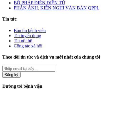
BỘ PHÁP ĐIỂN ĐIỆN TỬ
PHẢN ÁNH, KIẾN NGHỊ VĂN BẢN QPPL
Tin tức
Bản tin bệnh viện
Tin tuyển dụng
Tin nội bộ
Công tác xã hội
Theo dõi tin tức và dịch vụ mới nhất của chúng tôi
Đăng ký
Đường tới bệnh viện