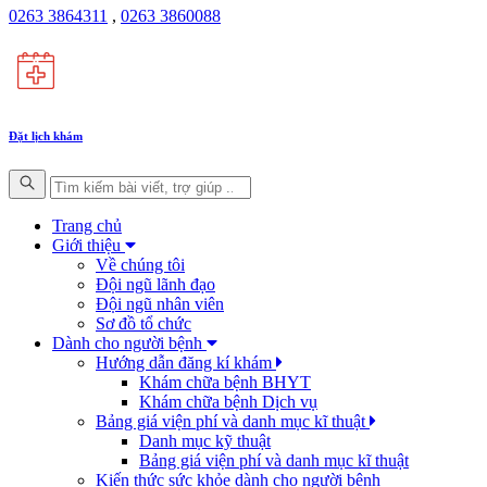
0263 3864311
,
0263 3860088
Đặt lịch khám
Trang chủ
Giới thiệu
Về chúng tôi
Đội ngũ lãnh đạo
Đội ngũ nhân viên
Sơ đồ tổ chức
Dành cho người bệnh
Hướng dẫn đăng kí khám
Khám chữa bệnh BHYT
Khám chữa bệnh Dịch vụ
Bảng giá viện phí và danh mục kĩ thuật
Danh mục kỹ thuật
Bảng giá viện phí và danh mục kĩ thuật
Kiến thức sức khỏe dành cho người bệnh