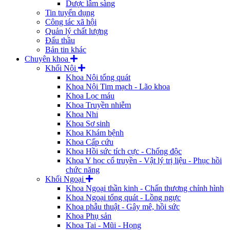
Dược lâm sàng
Tin tuyển dụng
Công tác xã hội
Quản lý chất lượng
Đấu thầu
Bản tin khác
Chuyên khoa
Khối Nội
Khoa Nội tổng quát
Khoa Nội Tim mạch - Lão khoa
Khoa Lọc máu
Khoa Truyền nhiễm
Khoa Nhi
Khoa Sơ sinh
Khoa Khám bệnh
Khoa Cấp cứu
Khoa Hồi sức tích cực - Chống độc
Khoa Y học cổ truyền - Vật lý trị liệu - Phục hồi
chức năng
Khối Ngoại
Khoa Ngoại thần kinh - Chấn thương chỉnh hình
Khoa Ngoại tổng quát - Lồng ngực
Khoa phẫu thuật - Gây mê, hồi sức
Khoa Phụ sản
Khoa Tai - Mũi - Họng