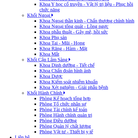
Khoa Y học cổ truyền - Vật lý trị liệu - Phục hồi
chức năng
Khối Ngoại
Khoa Ngoại thần kinh - Chấn thương chỉnh hình
Khoa Ngoại tổng quát - Lồng ngực
Khoa phẫu thuật - Gây mê, hồi sức
Khoa Phụ sản
Khoa Tai - Mũi - Họng
Khoa Răng - Hàm - Mặt
Khoa Mắt
Khối Cận Lâm Sàng
Khoa Dinh dưỡng - Tiết chế
Khoa Chẩn đoán hình ảnh
Khoa Dược
Khoa Kiểm soát nhiễm khuẩn
Khoa Xét nghiệm - Giải phẫu bệnh
Khối Hành Chính
Phòng Kế hoạch tổng hợp
Phòng Tổ chức nhân sự
Phòng Tài chính kế toán
Phòng Hành chính quản trị
Phòng Điều dưỡng
Phòng Quản lý chất lượng
Phòng Vật tư - Thiết bị y tế
Liên hệ