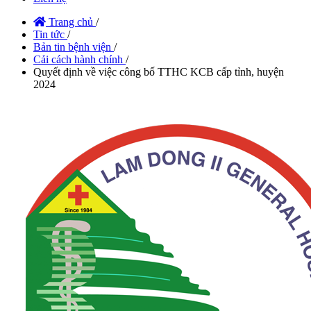
Trang chủ
/
Tin tức
/
Bản tin bệnh viện
/
Cải cách hành chính
/
Quyết định về việc công bố TTHC KCB cấp tỉnh, huyện
2024