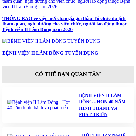
THÔNG BÁO về việc mời chào giá gói thầu Tổ chức du lịch
tham quan, nghỉ dưỡng cho viên chức, người lao động thuộc
Bệnh viện II Lâm Đồng năm 2026
BỆNH VIỆN II LÂM ĐỒNG TUYỂN DỤNG
CÓ THỂ BẠN QUAN TÂM
BỆNH VIỆN II LÂM
ĐỒNG - HƠN 40 NĂM
HÌNH THÀNH VÀ
PHÁT TRIỂN
HỘI THI TAY NGHỀ