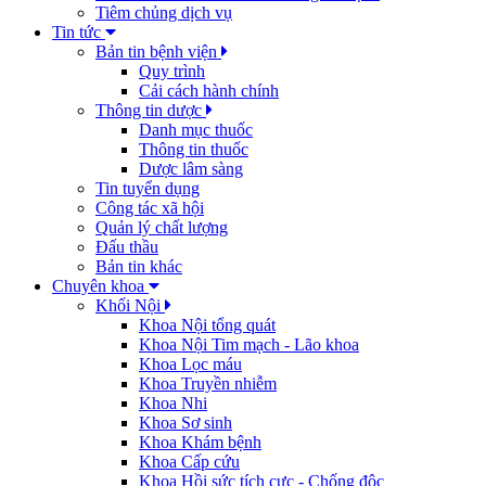
Tiêm chủng dịch vụ
Tin tức
Bản tin bệnh viện
Quy trình
Cải cách hành chính
Thông tin dược
Danh mục thuốc
Thông tin thuốc
Dược lâm sàng
Tin tuyển dụng
Công tác xã hội
Quản lý chất lượng
Đấu thầu
Bản tin khác
Chuyên khoa
Khối Nội
Khoa Nội tổng quát
Khoa Nội Tim mạch - Lão khoa
Khoa Lọc máu
Khoa Truyền nhiễm
Khoa Nhi
Khoa Sơ sinh
Khoa Khám bệnh
Khoa Cấp cứu
Khoa Hồi sức tích cực - Chống độc