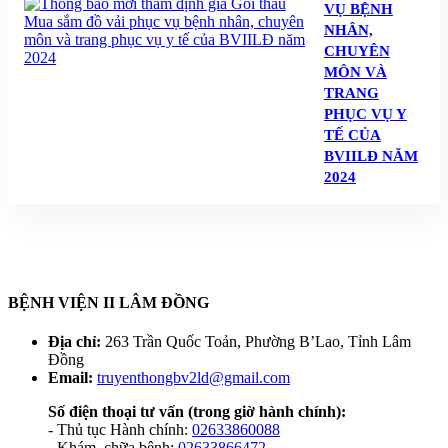
VỤ BỆNH
NHÂN,
CHUYÊN
MÔN VÀ
TRANG
PHỤC VỤ Y
TẾ CỦA
BVIILĐ NĂM
2024
BỆNH VIỆN II LÂM ĐỒNG
Địa chỉ:
263 Trần Quốc Toản, Phường B’Lao, Tỉnh Lâm
Đồng
Email:
truyenthongbv2ld@gmail.com
Số điện thoại tư vấn
(trong giờ hành chính):
- Thủ tục Hành chính:
02633860088
- Khám, chữa bệnh:
02633866472