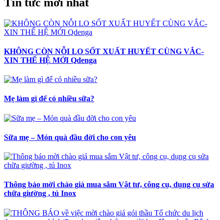
Tin tức mới nhất
KHÔNG CÒN NỖI LO SỐT XUẤT HUYẾT CÙNG VẮC-
XIN THẾ HỆ MỚI Qdenga
Mẹ làm gì để có nhiều sữa?
Sữa mẹ – Món quà đầu đời cho con yêu
Thông báo mời chào giá mua sắm Vật tư, công cụ, dụng cụ sửa
chữa giường , tủ Inox