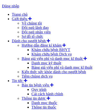
Đăng nhập
Trang chủ
Giới thiệu
Về chúng tôi
Đội ngũ lãnh đạo
Đội ngũ nhân viên
Sơ đồ tổ chức
Dành cho người bệnh
Hướng dẫn đăng kí khám
Khám chữa bệnh BHYT
Khám chữa bệnh Dịch vụ
Bảng giá viện phí và danh mục kĩ thuật
Danh mục kỹ thuật
Bảng giá viện phí và danh mục kĩ thuật
Kiến thức sức khỏe dành cho người bệnh
Tiêm chủng dịch vụ
Tin tức
Bản tin bệnh viện
Quy trình
Cải cách hành chính
Thông tin dược
Danh mục thuốc
Thông tin thuốc