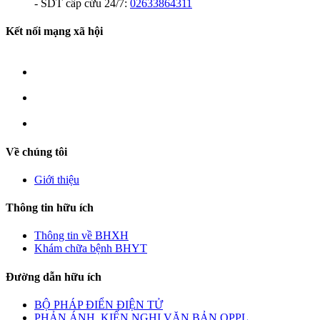
- SDT cấp cứu 24/7:
02633864311
Kết nối mạng xã hội
Về chúng tôi
Giới thiệu
Thông tin hữu ích
Thông tin về BHXH
Khám chữa bệnh BHYT
Đường dẫn hữu ích
BỘ PHÁP ĐIỂN ĐIỆN TỬ
PHẢN ÁNH, KIẾN NGHỊ VĂN BẢN QPPL