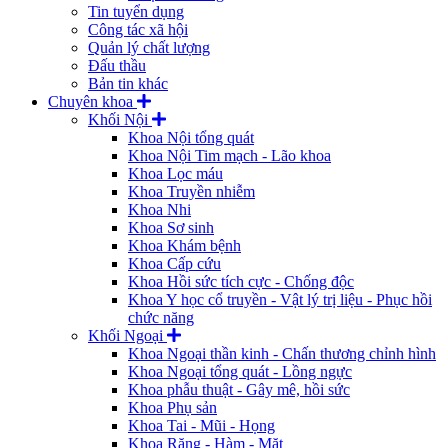
Tin tuyển dụng
Công tác xã hội
Quản lý chất lượng
Đấu thầu
Bản tin khác
Chuyên khoa
Khối Nội
Khoa Nội tổng quát
Khoa Nội Tim mạch - Lão khoa
Khoa Lọc máu
Khoa Truyền nhiễm
Khoa Nhi
Khoa Sơ sinh
Khoa Khám bệnh
Khoa Cấp cứu
Khoa Hồi sức tích cực - Chống độc
Khoa Y học cổ truyền - Vật lý trị liệu - Phục hồi
chức năng
Khối Ngoại
Khoa Ngoại thần kinh - Chấn thương chỉnh hình
Khoa Ngoại tổng quát - Lồng ngực
Khoa phẫu thuật - Gây mê, hồi sức
Khoa Phụ sản
Khoa Tai - Mũi - Họng
Khoa Răng - Hàm - Mặt