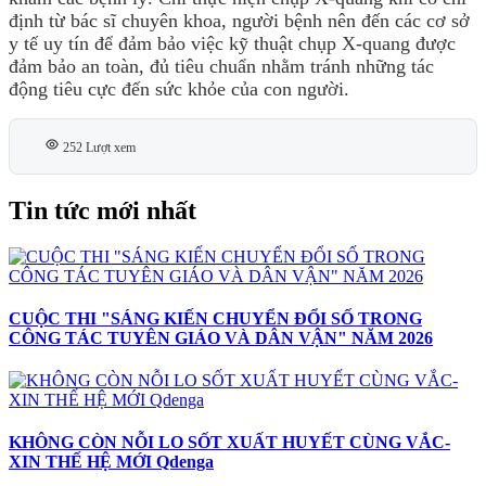
định từ bác sĩ chuyên khoa, người bệnh nên đến các cơ sở
y tế uy tín để đảm bảo việc kỹ thuật chụp X-quang được
đảm bảo an toàn, đủ tiêu chuẩn nhằm tránh những tác
động tiêu cực đến sức khỏe của con người.
252 Lượt xem
Tin tức mới nhất
CUỘC THI "SÁNG KIẾN CHUYỂN ĐỔI SỐ TRONG
CÔNG TÁC TUYÊN GIÁO VÀ DÂN VẬN" NĂM 2026
KHÔNG CÒN NỖI LO SỐT XUẤT HUYẾT CÙNG VẮC-
XIN THẾ HỆ MỚI Qdenga