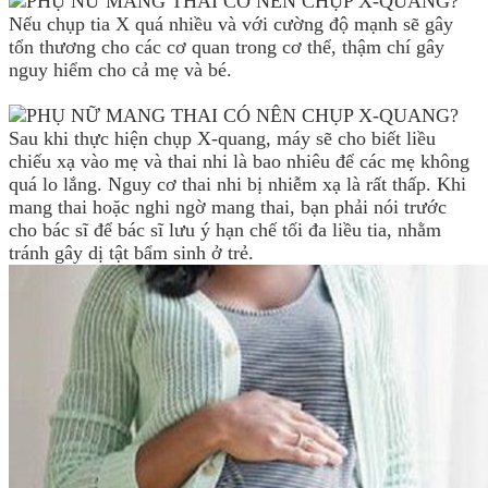
Nếu chụp tia X quá nhiều và với cường độ mạnh sẽ gây
tổn thương cho các cơ quan trong cơ thể, thậm chí gây
nguy hiểm cho cả mẹ và bé.
Sau khi thực hiện chụp X-quang, máy sẽ cho biết liều
chiếu xạ vào mẹ và thai nhi là bao nhiêu để các mẹ không
quá lo lắng. Nguy cơ thai nhi bị nhiễm xạ là rất thấp. Khi
mang thai hoặc nghi ngờ mang thai, bạn phải nói trước
cho bác sĩ để bác sĩ lưu ý hạn chế tối đa liều tia, nhằm
tránh gây dị tật bẩm sinh ở trẻ.