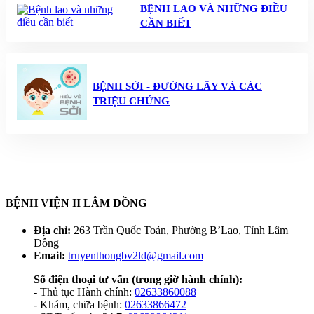
BỆNH LAO VÀ NHỮNG ĐIỀU
CẦN BIẾT
BỆNH SỞI - ĐƯỜNG LÂY VÀ CÁC
TRIỆU CHỨNG
BỆNH VIỆN II LÂM ĐỒNG
Địa chỉ:
263 Trần Quốc Toản, Phường B’Lao, Tỉnh Lâm
Đồng
Email:
truyenthongbv2ld@gmail.com
Số điện thoại tư vấn
(trong giờ hành chính):
- Thủ tục Hành chính:
02633860088
- Khám, chữa bệnh:
02633866472