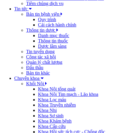
Tiêm chủng dịch vụ
Tin tức
Bản tin bệnh viện
Quy trình
Cải cách hành chính
Thông tin dược
Danh mục thuốc
Thông tin thuốc
Dược lâm sàng
Tin tuyển dụng
Công tác xã hội
Quản lý chất lượng
Đấu thầu
Bản tin khác
Chuyên khoa
Khối Nội
Khoa Nội tổng quát
Khoa Nội Tim mạch - Lão khoa
Khoa Lọc máu
Khoa Truyền nhiễm
Khoa Nhi
Khoa Sơ sinh
Khoa Khám bệnh
Khoa Cấp cứu
Khoa Hồi sức tích cực - Chống độc