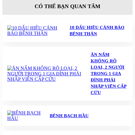
CÓ THỂ BẠN QUAN TÂM
10 DẤU HIỆU CẢNH BÁO
BỆNH THẬN
ĂN NẤM
KHÔNG RÕ
LOẠI, 2 NGƯỜI
TRONG 1 GIA
ĐÌNH PHẢI
NHẬP VIỆN CẤP
CỨU
BỆNH BẠCH HẦU