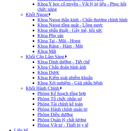
Khoa Y học cổ truyền - Vật lý trị liệu - Phục hồi
chức năng
Khối Ngoại
Khoa Ngoại thần kinh - Chấn thương chỉnh hình
Khoa Ngoại tổng quát - Lồng ngực
Khoa phẫu thuật - Gây mê, hồi sức
Khoa Phụ sản
Khoa Tai - Mũi - Họng
Khoa Răng - Hàm - Mặt
Khoa Mắt
Khối Cận Lâm Sàng
Khoa Dinh dưỡng - Tiết chế
Khoa Chẩn đoán hình ảnh
Khoa Dược
Khoa Kiểm soát nhiễm khuẩn
Khoa Xét nghiệm - Giải phẫu bệnh
Khối Hành Chính
Phòng Kế hoạch tổng hợp
Phòng Tổ chức nhân sự
Phòng Tài chính kế toán
Phòng Hành chính quản trị
Phòng Điều dưỡng
Phòng Quản lý chất lượng
Phòng Vật tư - Thiết bị y tế
Liên hệ