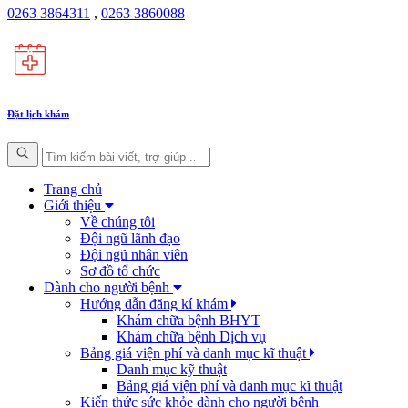
0263 3864311
,
0263 3860088
Đặt lịch khám
Trang chủ
Giới thiệu
Về chúng tôi
Đội ngũ lãnh đạo
Đội ngũ nhân viên
Sơ đồ tổ chức
Dành cho người bệnh
Hướng dẫn đăng kí khám
Khám chữa bệnh BHYT
Khám chữa bệnh Dịch vụ
Bảng giá viện phí và danh mục kĩ thuật
Danh mục kỹ thuật
Bảng giá viện phí và danh mục kĩ thuật
Kiến thức sức khỏe dành cho người bệnh