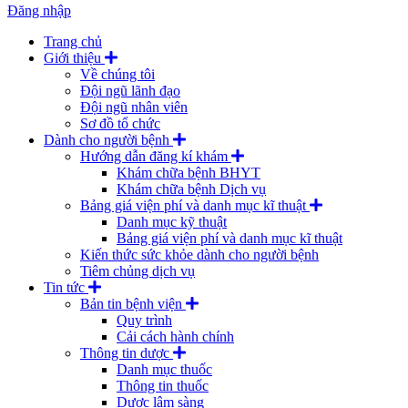
Đăng nhập
Trang chủ
Giới thiệu
Về chúng tôi
Đội ngũ lãnh đạo
Đội ngũ nhân viên
Sơ đồ tổ chức
Dành cho người bệnh
Hướng dẫn đăng kí khám
Khám chữa bệnh BHYT
Khám chữa bệnh Dịch vụ
Bảng giá viện phí và danh mục kĩ thuật
Danh mục kỹ thuật
Bảng giá viện phí và danh mục kĩ thuật
Kiến thức sức khỏe dành cho người bệnh
Tiêm chủng dịch vụ
Tin tức
Bản tin bệnh viện
Quy trình
Cải cách hành chính
Thông tin dược
Danh mục thuốc
Thông tin thuốc
Dược lâm sàng