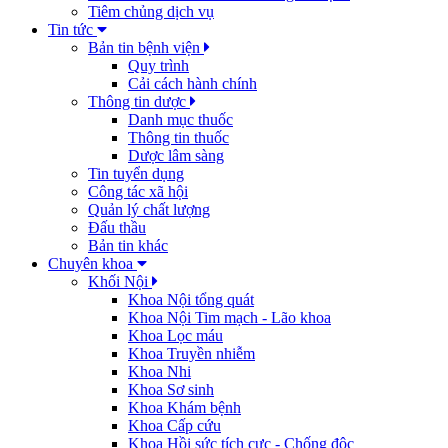
Tiêm chủng dịch vụ
Tin tức
Bản tin bệnh viện
Quy trình
Cải cách hành chính
Thông tin dược
Danh mục thuốc
Thông tin thuốc
Dược lâm sàng
Tin tuyển dụng
Công tác xã hội
Quản lý chất lượng
Đấu thầu
Bản tin khác
Chuyên khoa
Khối Nội
Khoa Nội tổng quát
Khoa Nội Tim mạch - Lão khoa
Khoa Lọc máu
Khoa Truyền nhiễm
Khoa Nhi
Khoa Sơ sinh
Khoa Khám bệnh
Khoa Cấp cứu
Khoa Hồi sức tích cực - Chống độc