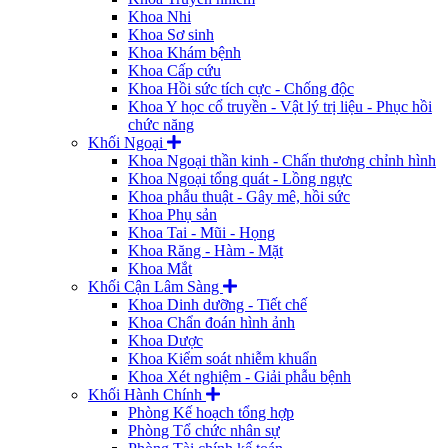
Khoa Nhi
Khoa Sơ sinh
Khoa Khám bệnh
Khoa Cấp cứu
Khoa Hồi sức tích cực - Chống độc
Khoa Y học cổ truyền - Vật lý trị liệu - Phục hồi
chức năng
Khối Ngoại
Khoa Ngoại thần kinh - Chấn thương chỉnh hình
Khoa Ngoại tổng quát - Lồng ngực
Khoa phẫu thuật - Gây mê, hồi sức
Khoa Phụ sản
Khoa Tai - Mũi - Họng
Khoa Răng - Hàm - Mặt
Khoa Mắt
Khối Cận Lâm Sàng
Khoa Dinh dưỡng - Tiết chế
Khoa Chẩn đoán hình ảnh
Khoa Dược
Khoa Kiểm soát nhiễm khuẩn
Khoa Xét nghiệm - Giải phẫu bệnh
Khối Hành Chính
Phòng Kế hoạch tổng hợp
Phòng Tổ chức nhân sự