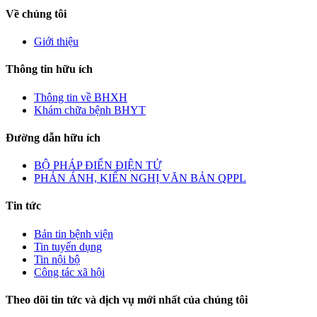
Về chúng tôi
Giới thiệu
Thông tin hữu ích
Thông tin về BHXH
Khám chữa bệnh BHYT
Đường dẫn hữu ích
BỘ PHÁP ĐIỂN ĐIỆN TỬ
PHẢN ÁNH, KIẾN NGHỊ VĂN BẢN QPPL
Tin tức
Bản tin bệnh viện
Tin tuyển dụng
Tin nội bộ
Công tác xã hội
Theo dõi tin tức và dịch vụ mới nhất của chúng tôi