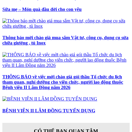
Sữa mẹ – Món quà đầu đời cho con yêu
Thông báo mời chào giá mua sắm Vật tư, công cụ, dụng cụ sửa
chữa giường , tủ Inox
THÔNG BÁO về việc mời chào giá gói thầu Tổ chức du lịch
tham quan, nghỉ dưỡng cho viên chức, người lao động thuộc
Bệnh viện II Lâm Đồng năm 2026
BỆNH VIỆN II LÂM ĐỒNG TUYỂN DỤNG
CÓ THỂ BẠN QUAN TÂM