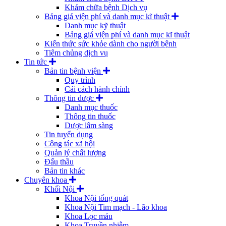
Khám chữa bệnh Dịch vụ
Bảng giá viện phí và danh mục kĩ thuật
Danh mục kỹ thuật
Bảng giá viện phí và danh mục kĩ thuật
Kiến thức sức khỏe dành cho người bệnh
Tiêm chủng dịch vụ
Tin tức
Bản tin bệnh viện
Quy trình
Cải cách hành chính
Thông tin dược
Danh mục thuốc
Thông tin thuốc
Dược lâm sàng
Tin tuyển dụng
Công tác xã hội
Quản lý chất lượng
Đấu thầu
Bản tin khác
Chuyên khoa
Khối Nội
Khoa Nội tổng quát
Khoa Nội Tim mạch - Lão khoa
Khoa Lọc máu
Khoa Truyền nhiễm