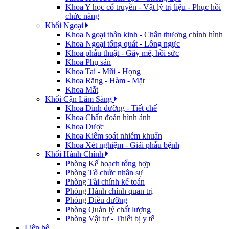
Khoa Y học cổ truyền - Vật lý trị liệu - Phục hồi
chức năng
Khối Ngoại
Khoa Ngoại thần kinh - Chấn thương chỉnh hình
Khoa Ngoại tổng quát - Lồng ngực
Khoa phẫu thuật - Gây mê, hồi sức
Khoa Phụ sản
Khoa Tai - Mũi - Họng
Khoa Răng - Hàm - Mặt
Khoa Mắt
Khối Cận Lâm Sàng
Khoa Dinh dưỡng - Tiết chế
Khoa Chẩn đoán hình ảnh
Khoa Dược
Khoa Kiểm soát nhiễm khuẩn
Khoa Xét nghiệm - Giải phẫu bệnh
Khối Hành Chính
Phòng Kế hoạch tổng hợp
Phòng Tổ chức nhân sự
Phòng Tài chính kế toán
Phòng Hành chính quản trị
Phòng Điều dưỡng
Phòng Quản lý chất lượng
Phòng Vật tư - Thiết bị y tế
Liên hệ