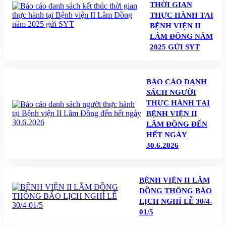
THỜI GIAN
THỰC HÀNH TẠI
BỆNH VIỆN II
LÂM ĐỒNG NĂM
2025 GỬI SYT
BÁO CÁO DANH
SÁCH NGƯỜI
THỰC HÀNH TẠI
BỆNH VIỆN II
LÂM ĐỒNG ĐẾN
HẾT NGÀY
30.6.2026
BỆNH VIỆN II LÂM
ĐỒNG THÔNG BÁO
LỊCH NGHỈ LỄ 30/4-
01/5