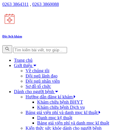
0263 3864311
,
0263 3860088
Đặt lịch khám
Trang chủ
Giới thiệu
Về chúng tôi
Đội ngũ lãnh đạo
Đội ngũ nhân viên
Sơ đồ tổ chức
Dành cho người bệnh
Hướng dẫn đăng kí khám
Khám chữa bệnh BHYT
Khám chữa bệnh Dịch vụ
Bảng giá viện phí và danh mục kĩ thuật
Danh mục kỹ thuật
Bảng giá viện phí và danh mục kĩ thuật
Kiến thức sức khỏe dành cho người bệnh