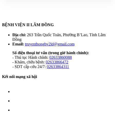
BỆNH VIỆN II LÂM ĐỒNG
Địa chỉ:
263 Trần Quốc Toản, Phường B’Lao, Tỉnh Lâm
Đồng
Email:
truyenthongbv2ld@gmail.com
Số điện thoại tư vấn
(trong giờ hành chính):
- Thủ tục Hành chính:
02633860088
- Khám, chữa bệnh:
02633866472
- SDT cấp cứu 24/7:
02633864311
Kết nối mạng xã hội