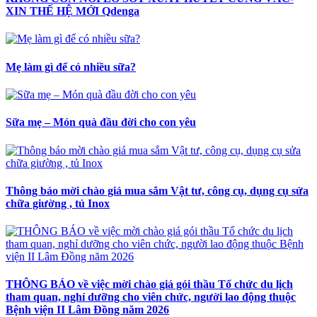
XIN THẾ HỆ MỚI Qdenga
Mẹ làm gì để có nhiều sữa?
Sữa mẹ – Món quà đầu đời cho con yêu
Thông báo mời chào giá mua sắm Vật tư, công cụ, dụng cụ sửa
chữa giường , tủ Inox
THÔNG BÁO về việc mời chào giá gói thầu Tổ chức du lịch
tham quan, nghỉ dưỡng cho viên chức, người lao động thuộc
Bệnh viện II Lâm Đồng năm 2026