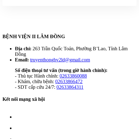
BỆNH VIỆN II LÂM ĐỒNG
Địa chỉ:
263 Trần Quốc Toản, Phường B’Lao, Tỉnh Lâm
Đồng
Email:
truyenthongbv2ld@gmail.com
Số điện thoại tư vấn
(trong giờ hành chính):
- Thủ tục Hành chính:
02633860088
- Khám, chữa bệnh:
02633866472
- SDT cấp cứu 24/7:
02633864311
Kết nối mạng xã hội