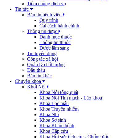
Tiêm chủng dịch vụ
Tin tức
Bản tin bệnh viện
Quy trình
Cải cách hành chính
Thông tin dược
Danh mục thuốc
Thông tin thuốc
Dược lâm sàng
Tin tuyển dụng
Công tác xã hội
Quản lý chất lượng
Đấu thầu
Bản tin khác
Chuyên khoa
Khối Nội
Khoa Nội tổng quát
Khoa Nội Tim mạch - Lão khoa
Khoa Lọc máu
Khoa Truyền nhiễm
Khoa Nhi
Khoa Sơ sinh
Khoa Khám bệnh
Khoa Cấp cứu
Khoa Hồi sức tích cực - Chống độc