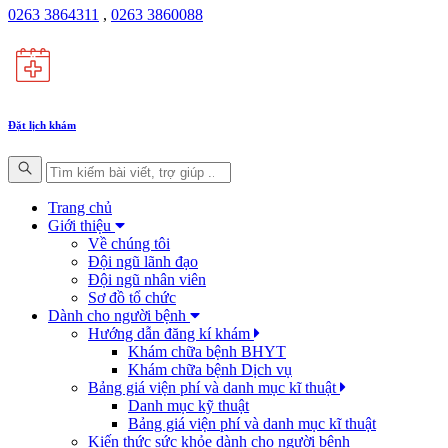
0263 3864311
,
0263 3860088
Đặt lịch khám
Trang chủ
Giới thiệu
Về chúng tôi
Đội ngũ lãnh đạo
Đội ngũ nhân viên
Sơ đồ tổ chức
Dành cho người bệnh
Hướng dẫn đăng kí khám
Khám chữa bệnh BHYT
Khám chữa bệnh Dịch vụ
Bảng giá viện phí và danh mục kĩ thuật
Danh mục kỹ thuật
Bảng giá viện phí và danh mục kĩ thuật
Kiến thức sức khỏe dành cho người bệnh