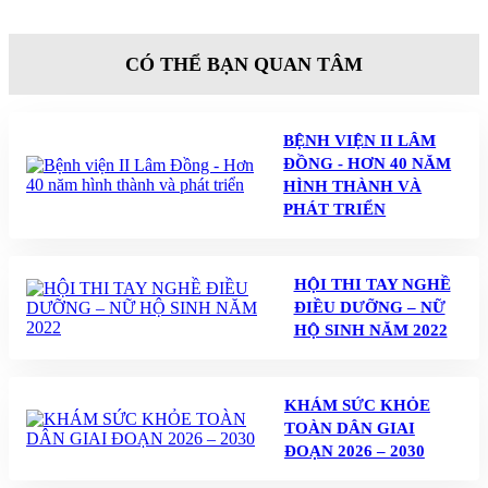
CÓ THỂ BẠN QUAN TÂM
BỆNH VIỆN II LÂM
ĐỒNG - HƠN 40 NĂM
HÌNH THÀNH VÀ
PHÁT TRIỂN
HỘI THI TAY NGHỀ
ĐIỀU DƯỠNG – NỮ
HỘ SINH NĂM 2022
KHÁM SỨC KHỎE
TOÀN DÂN GIAI
ĐOẠN 2026 – 2030