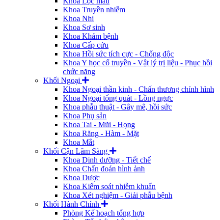
Khoa Lọc máu
Khoa Truyền nhiễm
Khoa Nhi
Khoa Sơ sinh
Khoa Khám bệnh
Khoa Cấp cứu
Khoa Hồi sức tích cực - Chống độc
Khoa Y học cổ truyền - Vật lý trị liệu - Phục hồi
chức năng
Khối Ngoại
Khoa Ngoại thần kinh - Chấn thương chỉnh hình
Khoa Ngoại tổng quát - Lồng ngực
Khoa phẫu thuật - Gây mê, hồi sức
Khoa Phụ sản
Khoa Tai - Mũi - Họng
Khoa Răng - Hàm - Mặt
Khoa Mắt
Khối Cận Lâm Sàng
Khoa Dinh dưỡng - Tiết chế
Khoa Chẩn đoán hình ảnh
Khoa Dược
Khoa Kiểm soát nhiễm khuẩn
Khoa Xét nghiệm - Giải phẫu bệnh
Khối Hành Chính
Phòng Kế hoạch tổng hợp