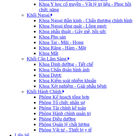
Khoa Y học cổ truyền - Vật lý trị liệu - Phục hồi
chức năng
Khối Ngoại
Khoa Ngoại thần kinh - Chấn thương chỉnh hình
Khoa Ngoại tổng quát - Lồng ngực
Khoa phẫu thuật - Gây mê, hồi sức
Khoa Phụ sản
Khoa Tai - Mũi - Họng
Khoa Răng - Hàm - Mặt
Khoa Mắt
Khối Cận Lâm Sàng
Khoa Dinh dưỡng - Tiết chế
Khoa Chẩn đoán hình ảnh
Khoa Dược
Khoa Kiểm soát nhiễm khuẩn
Khoa Xét nghiệm - Giải phẫu bệnh
Khối Hành Chính
Phòng Kế hoạch tổng hợp
Phòng Tổ chức nhân sự
Phòng Tài chính kế toán
Phòng Hành chính quản trị
Phòng Điều dưỡng
Phòng Quản lý chất lượng
Phòng Vật tư - Thiết bị y tế
Liên hệ