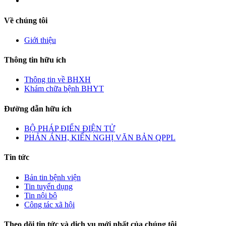
Về chúng tôi
Giới thiệu
Thông tin hữu ích
Thông tin về BHXH
Khám chữa bệnh BHYT
Đường dẫn hữu ích
BỘ PHÁP ĐIỂN ĐIỆN TỬ
PHẢN ÁNH, KIẾN NGHỊ VĂN BẢN QPPL
Tin tức
Bản tin bệnh viện
Tin tuyển dụng
Tin nội bộ
Công tác xã hội
Theo dõi tin tức và dịch vụ mới nhất của chúng tôi