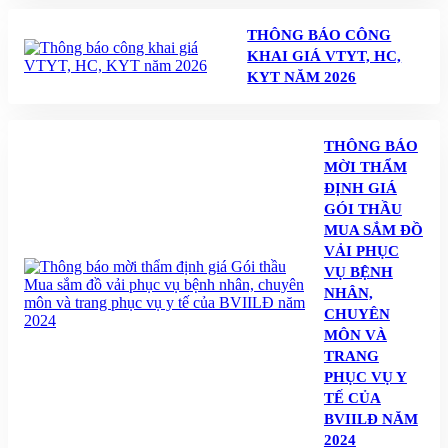
THÔNG BÁO CÔNG
KHAI GIÁ VTYT, HC,
KYT NĂM 2026
THÔNG BÁO
MỜI THẨM
ĐỊNH GIÁ
GÓI THẦU
MUA SẮM ĐỒ
VẢI PHỤC
VỤ BỆNH
NHÂN,
CHUYÊN
MÔN VÀ
TRANG
PHỤC VỤ Y
TẾ CỦA
BVIILĐ NĂM
2024