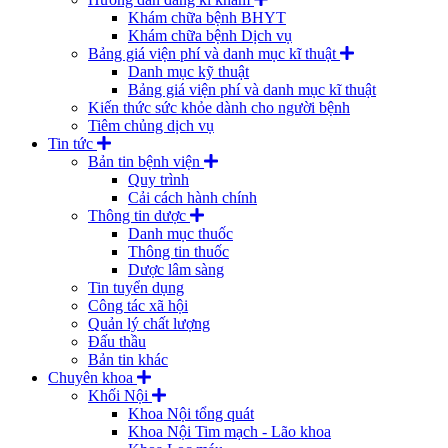
Khám chữa bệnh BHYT
Khám chữa bệnh Dịch vụ
Bảng giá viện phí và danh mục kĩ thuật
Danh mục kỹ thuật
Bảng giá viện phí và danh mục kĩ thuật
Kiến thức sức khỏe dành cho người bệnh
Tiêm chủng dịch vụ
Tin tức
Bản tin bệnh viện
Quy trình
Cải cách hành chính
Thông tin dược
Danh mục thuốc
Thông tin thuốc
Dược lâm sàng
Tin tuyển dụng
Công tác xã hội
Quản lý chất lượng
Đấu thầu
Bản tin khác
Chuyên khoa
Khối Nội
Khoa Nội tổng quát
Khoa Nội Tim mạch - Lão khoa