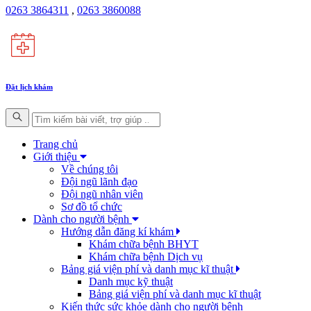
0263 3864311
,
0263 3860088
Đặt lịch khám
Trang chủ
Giới thiệu
Về chúng tôi
Đội ngũ lãnh đạo
Đội ngũ nhân viên
Sơ đồ tổ chức
Dành cho người bệnh
Hướng dẫn đăng kí khám
Khám chữa bệnh BHYT
Khám chữa bệnh Dịch vụ
Bảng giá viện phí và danh mục kĩ thuật
Danh mục kỹ thuật
Bảng giá viện phí và danh mục kĩ thuật
Kiến thức sức khỏe dành cho người bệnh