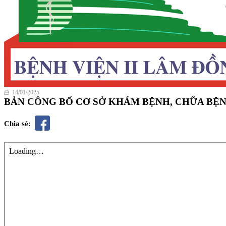
14/01/2025
BẢN CÔNG BỐ CƠ SỞ KHÁM BỆNH, CHỮA BỆN
Chia sẻ: