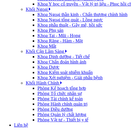
Khoa Y học cổ truyền - Vật lý trị liệu - Phục hồi 
Khối Ngoại
Khoa Ngoại thần kinh - Chấn thương chỉnh hình
Khoa Ngoại tổng quát - Lồng ngực
Khoa phẫu thuật - Gây mê, hồi sức
Khoa Phụ sản
Khoa Tai - Mũi - Họng
Khoa Răng - Hàm - Mặt
Khoa Mắt
Khối Cận Lâm Sàng
Khoa Dinh dưỡng - Tiết chế
Khoa Chẩn đoán hình ảnh
Khoa Dược
Khoa Kiểm soát nhiễm khuẩn
Khoa Xét nghiệm - Giải phẫu bệnh
Khối Hành Chính
Phòng Kế hoạch tổng hợp
Phòng Tổ chức nhân sự
Phòng Tài chính kế toán
Phòng Hành chính quản trị
Phòng Điều dưỡng
Phòng Quản lý chất lượng
Phòng Vật tư - Thiết bị y tế
Liên hệ