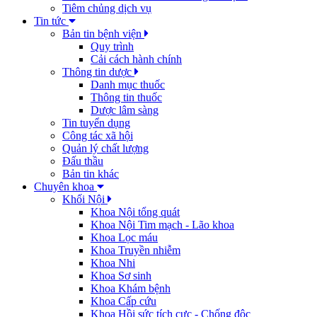
Tiêm chủng dịch vụ
Tin tức
Bản tin bệnh viện
Quy trình
Cải cách hành chính
Thông tin dược
Danh mục thuốc
Thông tin thuốc
Dược lâm sàng
Tin tuyển dụng
Công tác xã hội
Quản lý chất lượng
Đấu thầu
Bản tin khác
Chuyên khoa
Khối Nội
Khoa Nội tổng quát
Khoa Nội Tim mạch - Lão khoa
Khoa Lọc máu
Khoa Truyền nhiễm
Khoa Nhi
Khoa Sơ sinh
Khoa Khám bệnh
Khoa Cấp cứu
Khoa Hồi sức tích cực - Chống độc