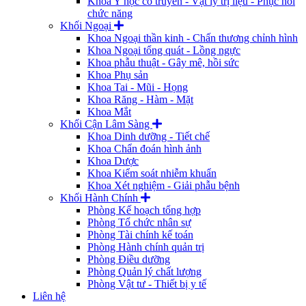
Khoa Y học cổ truyền - Vật lý trị liệu - Phục hồi
chức năng
Khối Ngoại
Khoa Ngoại thần kinh - Chấn thương chỉnh hình
Khoa Ngoại tổng quát - Lồng ngực
Khoa phẫu thuật - Gây mê, hồi sức
Khoa Phụ sản
Khoa Tai - Mũi - Họng
Khoa Răng - Hàm - Mặt
Khoa Mắt
Khối Cận Lâm Sàng
Khoa Dinh dưỡng - Tiết chế
Khoa Chẩn đoán hình ảnh
Khoa Dược
Khoa Kiểm soát nhiễm khuẩn
Khoa Xét nghiệm - Giải phẫu bệnh
Khối Hành Chính
Phòng Kế hoạch tổng hợp
Phòng Tổ chức nhân sự
Phòng Tài chính kế toán
Phòng Hành chính quản trị
Phòng Điều dưỡng
Phòng Quản lý chất lượng
Phòng Vật tư - Thiết bị y tế
Liên hệ