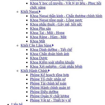
Khoa Y học cổ truyền - Vật lý trị liệu - Phục hồi
chức năng
Khối Ngoại
Khoa Ngoại thần kinh - Chấn thương chỉnh hình
Khoa Ngoại tổng quát - Lồng ngực
Khoa phẫu thuật - Gây mê, hồi sức
Khoa Phụ sản
Khoa Tai - Mũi - Họng
Khoa Răng - Hàm - Mặt
Khoa Mắt
Khối Cận Lâm Sàng
Khoa Dinh dưỡng - Tiết chế
Khoa Chẩn đoán hình ảnh
Khoa Dược
Khoa Kiểm soát nhiễm khuẩn
Khoa Xét nghiệm - Giải phẫu bệnh
Khối Hành Chính
Phòng Kế hoạch tổng hợp
Phòng Tổ chức nhân sự
Phòng Tài chính kế toán
Phòng Hành chính quản trị
Phòng Điều dưỡng
Phòng Quản lý chất lượng
Phòng Vật tư - Thiết bị y tế
Liên hệ