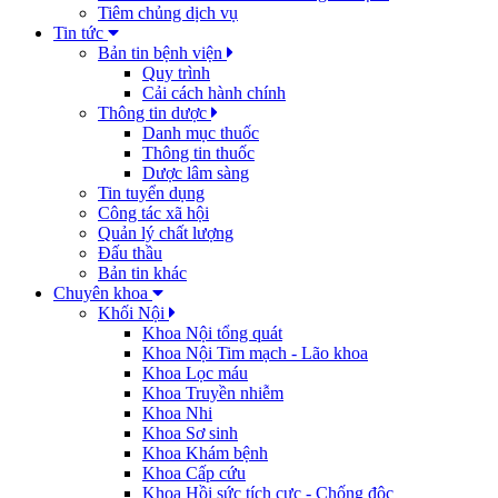
Tiêm chủng dịch vụ
Tin tức
Bản tin bệnh viện
Quy trình
Cải cách hành chính
Thông tin dược
Danh mục thuốc
Thông tin thuốc
Dược lâm sàng
Tin tuyển dụng
Công tác xã hội
Quản lý chất lượng
Đấu thầu
Bản tin khác
Chuyên khoa
Khối Nội
Khoa Nội tổng quát
Khoa Nội Tim mạch - Lão khoa
Khoa Lọc máu
Khoa Truyền nhiễm
Khoa Nhi
Khoa Sơ sinh
Khoa Khám bệnh
Khoa Cấp cứu
Khoa Hồi sức tích cực - Chống độc