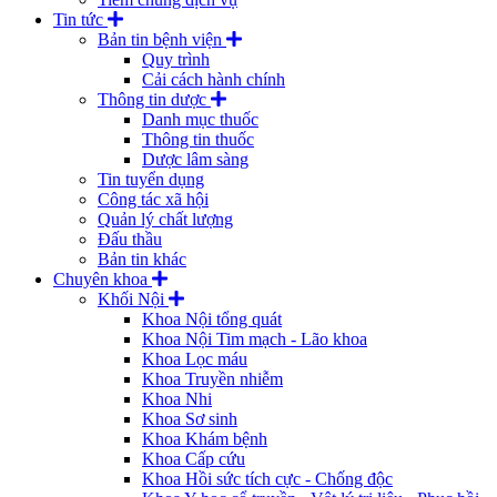
Tin tức
Bản tin bệnh viện
Quy trình
Cải cách hành chính
Thông tin dược
Danh mục thuốc
Thông tin thuốc
Dược lâm sàng
Tin tuyển dụng
Công tác xã hội
Quản lý chất lượng
Đấu thầu
Bản tin khác
Chuyên khoa
Khối Nội
Khoa Nội tổng quát
Khoa Nội Tim mạch - Lão khoa
Khoa Lọc máu
Khoa Truyền nhiễm
Khoa Nhi
Khoa Sơ sinh
Khoa Khám bệnh
Khoa Cấp cứu
Khoa Hồi sức tích cực - Chống độc