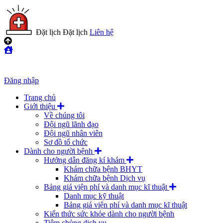
Đặt lịch
Đặt lịch
Liên hệ
Đăng nhập
Trang chủ
Giới thiệu
Về chúng tôi
Đội ngũ lãnh đạo
Đội ngũ nhân viên
Sơ đồ tổ chức
Dành cho người bệnh
Hướng dẫn đăng kí khám
Khám chữa bệnh BHYT
Khám chữa bệnh Dịch vụ
Bảng giá viện phí và danh mục kĩ thuật
Danh mục kỹ thuật
Bảng giá viện phí và danh mục kĩ thuật
Kiến thức sức khỏe dành cho người bệnh
Tiêm chủng dịch vụ