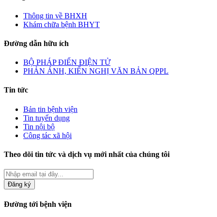
Thông tin về BHXH
Khám chữa bệnh BHYT
Đường dẫn hữu ích
BỘ PHÁP ĐIỂN ĐIỆN TỬ
PHẢN ÁNH, KIẾN NGHỊ VĂN BẢN QPPL
Tin tức
Bản tin bệnh viện
Tin tuyển dụng
Tin nội bộ
Công tác xã hội
Theo dõi tin tức và dịch vụ mới nhất của chúng tôi
Đăng ký
Đường tới bệnh viện