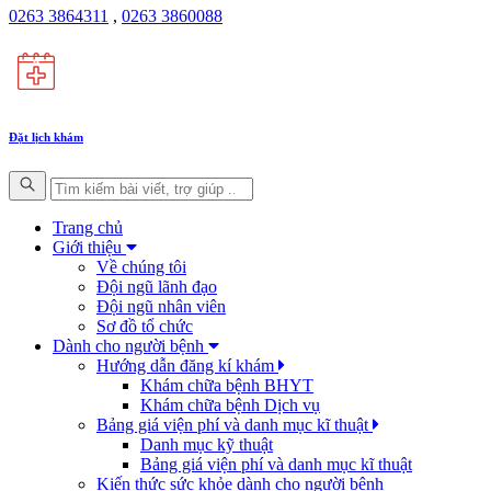
0263 3864311
,
0263 3860088
Đặt lịch khám
Trang chủ
Giới thiệu
Về chúng tôi
Đội ngũ lãnh đạo
Đội ngũ nhân viên
Sơ đồ tổ chức
Dành cho người bệnh
Hướng dẫn đăng kí khám
Khám chữa bệnh BHYT
Khám chữa bệnh Dịch vụ
Bảng giá viện phí và danh mục kĩ thuật
Danh mục kỹ thuật
Bảng giá viện phí và danh mục kĩ thuật
Kiến thức sức khỏe dành cho người bệnh