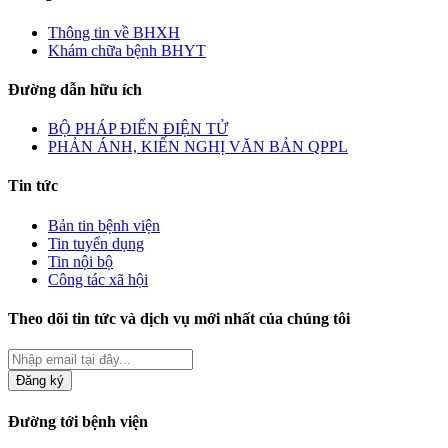
Thông tin về BHXH
Khám chữa bệnh BHYT
Đường dẫn hữu ích
BỘ PHÁP ĐIỂN ĐIỆN TỬ
PHẢN ÁNH, KIẾN NGHỊ VĂN BẢN QPPL
Tin tức
Bản tin bệnh viện
Tin tuyển dụng
Tin nội bộ
Công tác xã hội
Theo dõi tin tức và dịch vụ mới nhất của chúng tôi
Đăng ký
Đường tới bệnh viện