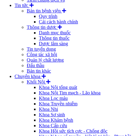
Tin tức
Bản tin bệnh viện
Quy trình
Cải cách hành chính
Thông tin dược
Danh mục thuốc
Thông tin thuốc
Dược lâm sàng
Tin tuyển dụng
Công tác xã hội
Quản lý chất lượng
Đấu thầu
Bản tin khác
Chuyên khoa
Khối Nội
Khoa Nội tổng quát
Khoa Nội Tim mạch - Lão khoa
Khoa Lọc máu
Khoa Truyền nhiễm
Khoa Nhi
Khoa Sơ sinh
Khoa Khám bệnh
Khoa Cấp cứu
Khoa Hồi sức tích cực - Chống độc