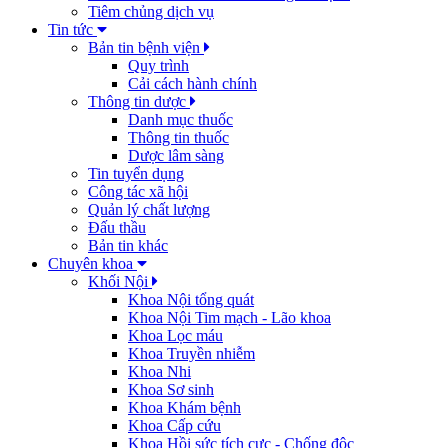
Tiêm chủng dịch vụ
Tin tức
Bản tin bệnh viện
Quy trình
Cải cách hành chính
Thông tin dược
Danh mục thuốc
Thông tin thuốc
Dược lâm sàng
Tin tuyển dụng
Công tác xã hội
Quản lý chất lượng
Đấu thầu
Bản tin khác
Chuyên khoa
Khối Nội
Khoa Nội tổng quát
Khoa Nội Tim mạch - Lão khoa
Khoa Lọc máu
Khoa Truyền nhiễm
Khoa Nhi
Khoa Sơ sinh
Khoa Khám bệnh
Khoa Cấp cứu
Khoa Hồi sức tích cực - Chống độc