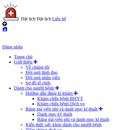
Đặt lịch
Đặt lịch
Liên hệ
Đăng nhập
Trang chủ
Giới thiệu
Về chúng tôi
Đội ngũ lãnh đạo
Đội ngũ nhân viên
Sơ đồ tổ chức
Dành cho người bệnh
Hướng dẫn đăng kí khám
Khám chữa bệnh BHYT
Khám chữa bệnh Dịch vụ
Bảng giá viện phí và danh mục kĩ thuật
Danh mục kỹ thuật
Bảng giá viện phí và danh mục kĩ thuật
Kiến thức sức khỏe dành cho người bệnh
Tiêm chủng dịch vụ