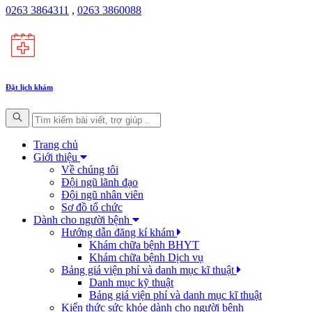
0263 3864311
,
0263 3860088
Đặt lịch khám
Trang chủ
Giới thiệu
Về chúng tôi
Đội ngũ lãnh đạo
Đội ngũ nhân viên
Sơ đồ tổ chức
Dành cho người bệnh
Hướng dẫn đăng kí khám
Khám chữa bệnh BHYT
Khám chữa bệnh Dịch vụ
Bảng giá viện phí và danh mục kĩ thuật
Danh mục kỹ thuật
Bảng giá viện phí và danh mục kĩ thuật
Kiến thức sức khỏe dành cho người bệnh