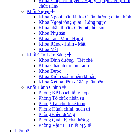
Khoa Y học cổ truyền - Vật lý trị liệu - Phục hồi
chức năng
Khối Ngoại
Khoa Ngoại thần kinh - Chấn thương chỉnh hình
Khoa Ngoại tổng quát - Lồng ngực
Khoa phẫu thuật - Gây mê, hồi sức
Khoa Phụ sản
Khoa Tai - Mũi - Họng
Khoa Răng - Hàm - Mặt
Khoa Mắt
Khối Cận Lâm Sàng
Khoa Dinh dưỡng - Tiết chế
Khoa Chẩn đoán hình ảnh
Khoa Dược
Khoa Kiểm soát nhiễm khuẩn
Khoa Xét nghiệm - Giải phẫu bệnh
Khối Hành Chính
Phòng Kế hoạch tổng hợp
Phòng Tổ chức nhân sự
Phòng Tài chính kế toán
Phòng Hành chính quản trị
Phòng Điều dưỡng
Phòng Quản lý chất lượng
Phòng Vật tư - Thiết bị y tế
Liên hệ