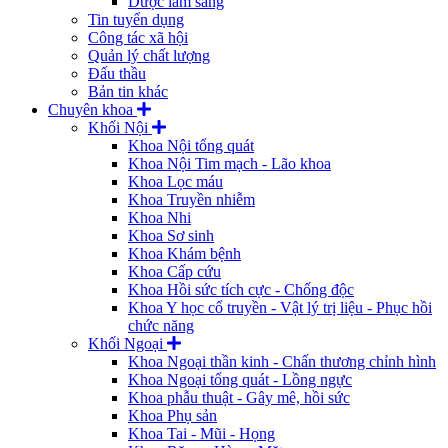
Dược lâm sàng
Tin tuyển dụng
Công tác xã hội
Quản lý chất lượng
Đấu thầu
Bản tin khác
Chuyên khoa
Khối Nội
Khoa Nội tổng quát
Khoa Nội Tim mạch - Lão khoa
Khoa Lọc máu
Khoa Truyền nhiễm
Khoa Nhi
Khoa Sơ sinh
Khoa Khám bệnh
Khoa Cấp cứu
Khoa Hồi sức tích cực - Chống độc
Khoa Y học cổ truyền - Vật lý trị liệu - Phục hồi
chức năng
Khối Ngoại
Khoa Ngoại thần kinh - Chấn thương chỉnh hình
Khoa Ngoại tổng quát - Lồng ngực
Khoa phẫu thuật - Gây mê, hồi sức
Khoa Phụ sản
Khoa Tai - Mũi - Họng