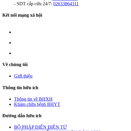
- SDT cấp cứu 24/7:
02633864311
Kết nối mạng xã hội
Về chúng tôi
Giới thiệu
Thông tin hữu ích
Thông tin về BHXH
Khám chữa bệnh BHYT
Đường dẫn hữu ích
BỘ PHÁP ĐIỂN ĐIỆN TỬ