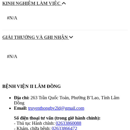
KINH NGHIỆM LÀM VIỆC
#N/A
GIẢI THƯỞNG VÀ GHI NHẬN
#N/A
BỆNH VIỆN II LÂM ĐỒNG
Địa chỉ:
263 Trần Quốc Toản, Phường B’Lao, Tỉnh Lâm
Đồng
Email:
truyenthongbv2ld@gmail.com
Số điện thoại tư vấn
(trong giờ hành chính):
- Thủ tục Hành chính:
02633860088
- Khám, chữa bệnh:
02633866472