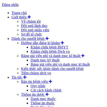
Đăng nhập
Trang chủ
Giới thiệu
Về chúng tôi
Đội ngũ lãnh đạo
Đội ngũ nhân viên
Sơ đồ tổ chức
Dành cho người bệnh
Hướng dẫn đăng kí khám
Khám chữa bệnh BHYT
Khám chữa bệnh Dịch vụ
Bảng giá viện phí và danh mục kĩ thuật
Danh mục kỹ thuật
Bảng giá viện phí và danh mục kĩ thuật
Kiến thức sức khỏe dành cho người bệnh
Tiêm chủng dịch vụ
Tin tức
Bản tin bệnh viện
Quy trình
Cải cách hành chính
Thông tin dược
Danh mục thuốc
Thông tin thuốc