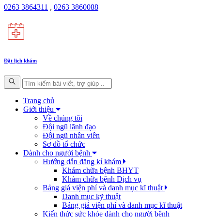
0263 3864311
,
0263 3860088
Đặt lịch khám
Trang chủ
Giới thiệu
Về chúng tôi
Đội ngũ lãnh đạo
Đội ngũ nhân viên
Sơ đồ tổ chức
Dành cho người bệnh
Hướng dẫn đăng kí khám
Khám chữa bệnh BHYT
Khám chữa bệnh Dịch vụ
Bảng giá viện phí và danh mục kĩ thuật
Danh mục kỹ thuật
Bảng giá viện phí và danh mục kĩ thuật
Kiến thức sức khỏe dành cho người bệnh