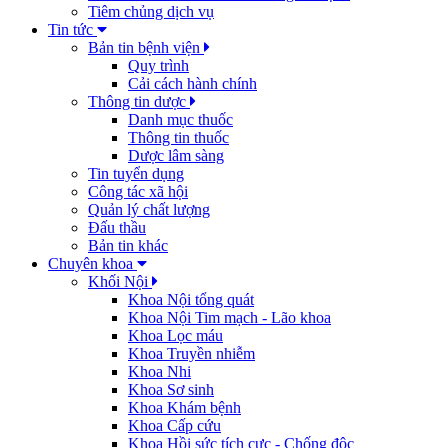
Tiêm chủng dịch vụ
Tin tức
Bản tin bệnh viện
Quy trình
Cải cách hành chính
Thông tin dược
Danh mục thuốc
Thông tin thuốc
Dược lâm sàng
Tin tuyển dụng
Công tác xã hội
Quản lý chất lượng
Đấu thầu
Bản tin khác
Chuyên khoa
Khối Nội
Khoa Nội tổng quát
Khoa Nội Tim mạch - Lão khoa
Khoa Lọc máu
Khoa Truyền nhiễm
Khoa Nhi
Khoa Sơ sinh
Khoa Khám bệnh
Khoa Cấp cứu
Khoa Hồi sức tích cực - Chống độc