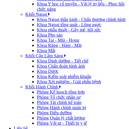
Khoa Y học cổ truyền - Vật lý trị liệu - Phục hồi
chức năng
Khối Ngoại
Khoa Ngoại thần kinh - Chấn thương chỉnh hình
Khoa Ngoại tổng quát - Lồng ngực
Khoa phẫu thuật - Gây mê, hồi sức
Khoa Phụ sản
Khoa Tai - Mũi - Họng
Khoa Răng - Hàm - Mặt
Khoa Mắt
Khối Cận Lâm Sàng
Khoa Dinh dưỡng - Tiết chế
Khoa Chẩn đoán hình ảnh
Khoa Dược
Khoa Kiểm soát nhiễm khuẩn
Khoa Xét nghiệm - Giải phẫu bệnh
Khối Hành Chính
Phòng Kế hoạch tổng hợp
Phòng Tổ chức nhân sự
Phòng Tài chính kế toán
Phòng Hành chính quản trị
Phòng Điều dưỡng
Phòng Quản lý chất lượng
Phòng Vật tư - Thiết bị y tế
Liên hệ