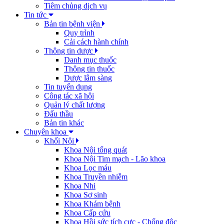
Tiêm chủng dịch vụ
Tin tức
Bản tin bệnh viện
Quy trình
Cải cách hành chính
Thông tin dược
Danh mục thuốc
Thông tin thuốc
Dược lâm sàng
Tin tuyển dụng
Công tác xã hội
Quản lý chất lượng
Đấu thầu
Bản tin khác
Chuyên khoa
Khối Nội
Khoa Nội tổng quát
Khoa Nội Tim mạch - Lão khoa
Khoa Lọc máu
Khoa Truyền nhiễm
Khoa Nhi
Khoa Sơ sinh
Khoa Khám bệnh
Khoa Cấp cứu
Khoa Hồi sức tích cực - Chống độc