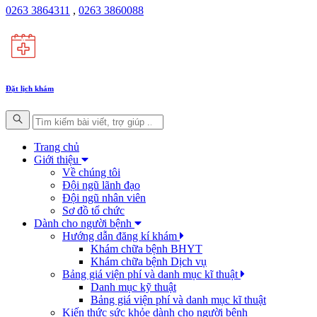
0263 3864311
,
0263 3860088
Đặt lịch khám
Trang chủ
Giới thiệu
Về chúng tôi
Đội ngũ lãnh đạo
Đội ngũ nhân viên
Sơ đồ tổ chức
Dành cho người bệnh
Hướng dẫn đăng kí khám
Khám chữa bệnh BHYT
Khám chữa bệnh Dịch vụ
Bảng giá viện phí và danh mục kĩ thuật
Danh mục kỹ thuật
Bảng giá viện phí và danh mục kĩ thuật
Kiến thức sức khỏe dành cho người bệnh