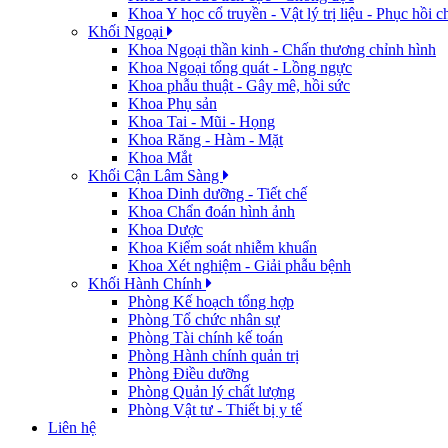
Khoa Y học cổ truyền - Vật lý trị liệu - Phục hồi 
Khối Ngoại
Khoa Ngoại thần kinh - Chấn thương chỉnh hình
Khoa Ngoại tổng quát - Lồng ngực
Khoa phẫu thuật - Gây mê, hồi sức
Khoa Phụ sản
Khoa Tai - Mũi - Họng
Khoa Răng - Hàm - Mặt
Khoa Mắt
Khối Cận Lâm Sàng
Khoa Dinh dưỡng - Tiết chế
Khoa Chẩn đoán hình ảnh
Khoa Dược
Khoa Kiểm soát nhiễm khuẩn
Khoa Xét nghiệm - Giải phẫu bệnh
Khối Hành Chính
Phòng Kế hoạch tổng hợp
Phòng Tổ chức nhân sự
Phòng Tài chính kế toán
Phòng Hành chính quản trị
Phòng Điều dưỡng
Phòng Quản lý chất lượng
Phòng Vật tư - Thiết bị y tế
Liên hệ