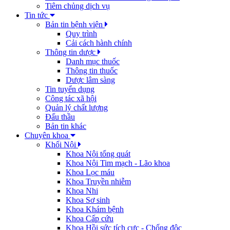
Tiêm chủng dịch vụ
Tin tức
Bản tin bệnh viện
Quy trình
Cải cách hành chính
Thông tin dược
Danh mục thuốc
Thông tin thuốc
Dược lâm sàng
Tin tuyển dụng
Công tác xã hội
Quản lý chất lượng
Đấu thầu
Bản tin khác
Chuyên khoa
Khối Nội
Khoa Nội tổng quát
Khoa Nội Tim mạch - Lão khoa
Khoa Lọc máu
Khoa Truyền nhiễm
Khoa Nhi
Khoa Sơ sinh
Khoa Khám bệnh
Khoa Cấp cứu
Khoa Hồi sức tích cực - Chống độc