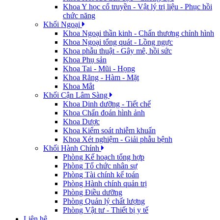
Khoa Y học cổ truyền - Vật lý trị liệu - Phục hồi
chức năng
Khối Ngoại
Khoa Ngoại thần kinh - Chấn thương chỉnh hình
Khoa Ngoại tổng quát - Lồng ngực
Khoa phẫu thuật - Gây mê, hồi sức
Khoa Phụ sản
Khoa Tai - Mũi - Họng
Khoa Răng - Hàm - Mặt
Khoa Mắt
Khối Cận Lâm Sàng
Khoa Dinh dưỡng - Tiết chế
Khoa Chẩn đoán hình ảnh
Khoa Dược
Khoa Kiểm soát nhiễm khuẩn
Khoa Xét nghiệm - Giải phẫu bệnh
Khối Hành Chính
Phòng Kế hoạch tổng hợp
Phòng Tổ chức nhân sự
Phòng Tài chính kế toán
Phòng Hành chính quản trị
Phòng Điều dưỡng
Phòng Quản lý chất lượng
Phòng Vật tư - Thiết bị y tế
Liên hệ