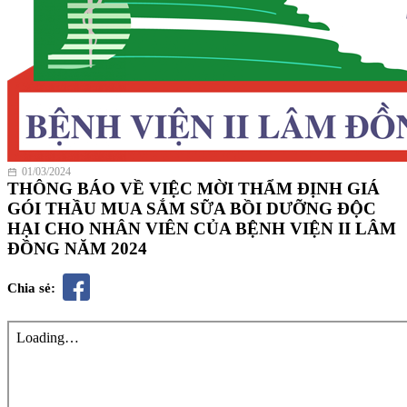
01/03/2024
THÔNG BÁO VỀ VIỆC MỜI THẨM ĐỊNH GIÁ
GÓI THẦU MUA SẮM SỮA BỒI DƯỠNG ĐỘC
HẠI CHO NHÂN VIÊN CỦA BỆNH VIỆN II LÂM
ĐỒNG NĂM 2024
Chia sẻ: