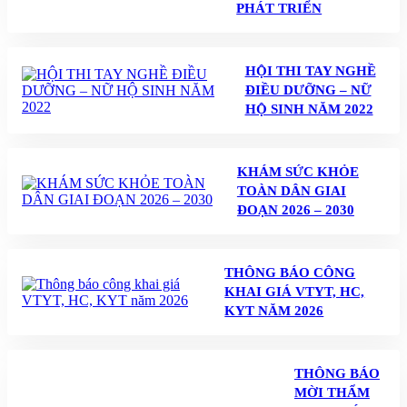
PHÁT TRIỂN
HỘI THI TAY NGHỀ
ĐIỀU DƯỠNG – NỮ
HỘ SINH NĂM 2022
KHÁM SỨC KHỎE
TOÀN DÂN GIAI
ĐOẠN 2026 – 2030
THÔNG BÁO CÔNG
KHAI GIÁ VTYT, HC,
KYT NĂM 2026
THÔNG BÁO
MỜI THẨM