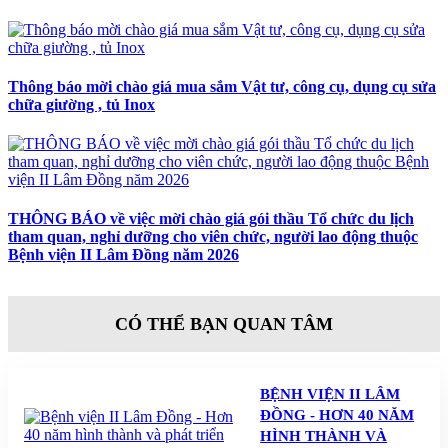
Thông báo mời chào giá mua sắm Vật tư, công cụ, dụng cụ sửa
chữa giường , tủ Inox
THÔNG BÁO về việc mời chào giá gói thầu Tổ chức du lịch
tham quan, nghỉ dưỡng cho viên chức, người lao động thuộc
Bệnh viện II Lâm Đồng năm 2026
CÓ THỂ BẠN QUAN TÂM
BỆNH VIỆN II LÂM
ĐỒNG - HƠN 40 NĂM
HÌNH THÀNH VÀ