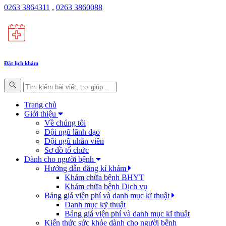
0263 3864311
,
0263 3860088
Đặt lịch khám
Trang chủ
Giới thiệu
Về chúng tôi
Đội ngũ lãnh đạo
Đội ngũ nhân viên
Sơ đồ tổ chức
Dành cho người bệnh
Hướng dẫn đăng kí khám
Khám chữa bệnh BHYT
Khám chữa bệnh Dịch vụ
Bảng giá viện phí và danh mục kĩ thuật
Danh mục kỹ thuật
Bảng giá viện phí và danh mục kĩ thuật
Kiến thức sức khỏe dành cho người bệnh