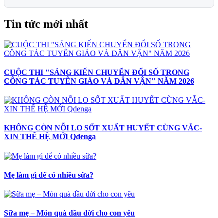
Tin tức mới nhất
CUỘC THI "SÁNG KIẾN CHUYỂN ĐỔI SỐ TRONG
CÔNG TÁC TUYÊN GIÁO VÀ DÂN VẬN" NĂM 2026
KHÔNG CÒN NỖI LO SỐT XUẤT HUYẾT CÙNG VẮC-
XIN THẾ HỆ MỚI Qdenga
Mẹ làm gì để có nhiều sữa?
Sữa mẹ – Món quà đầu đời cho con yêu