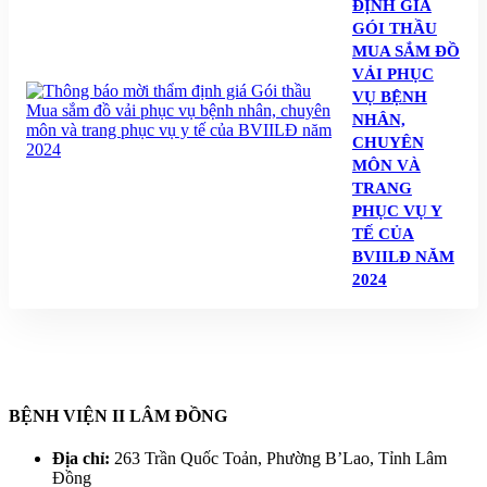
ĐỊNH GIÁ
GÓI THẦU
MUA SẮM ĐỒ
VẢI PHỤC
VỤ BỆNH
NHÂN,
CHUYÊN
MÔN VÀ
TRANG
PHỤC VỤ Y
TẾ CỦA
BVIILĐ NĂM
2024
BỆNH VIỆN II LÂM ĐỒNG
Địa chỉ:
263 Trần Quốc Toản, Phường B’Lao, Tỉnh Lâm
Đồng