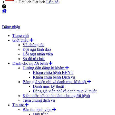
Đặt lịch
Đặt lịch
Liên hệ
Đăng nhập
Trang chủ
Giới thiệu
Về chúng tôi
Đội ngũ lãnh đạo
Đội ngũ nhân viên
Sơ đồ tổ chức
Dành cho người bệnh
Hướng dẫn đăng kí khám
Khám chữa bệnh BHYT
Khám chữa bệnh Dịch vụ
Bảng giá viện phí và danh mục kĩ thuật
Danh mục kỹ thuật
Bảng giá viện phí và danh mục kĩ thuật
Kiến thức sức khỏe dành cho người bệnh
Tiêm chủng dịch vụ
Tin tức
Bản tin bệnh viện
Quy trình