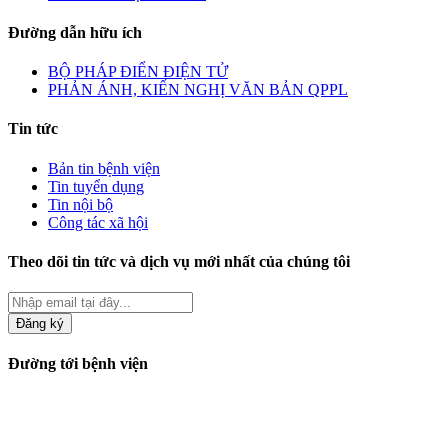
Đường dẫn hữu ích
BỘ PHÁP ĐIỂN ĐIỆN TỬ
PHẢN ÁNH, KIẾN NGHỊ VĂN BẢN QPPL
Tin tức
Bản tin bệnh viện
Tin tuyển dụng
Tin nội bộ
Công tác xã hội
Theo dõi tin tức và dịch vụ mới nhất của chúng tôi
Đăng ký
Đường tới bệnh viện