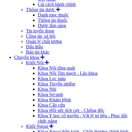
Cải cách hành chính
Thông tin dược
Danh mục thuốc
Thông tin thuốc
Dược lâm sàng
Tin tuyển dụng
Công tác xã hội
Quản lý chất lượng
Đấu thầu
Bản tin khác
Chuyên khoa
Khối Nội
Khoa Nội tổng quát
Khoa Nội Tim mạch - Lão khoa
Khoa Lọc máu
Khoa Truyền nhiễm
Khoa Nhi
Khoa Sơ sinh
Khoa Khám bệnh
Khoa Cấp cứu
Khoa Hồi sức tích cực - Chống độc
Khoa Y học cổ truyền - Vật lý trị liệu - Phục hồi
chức năng
Khối Ngoại
Khoa Ngoại thần kinh - Chấn thương chỉnh hình