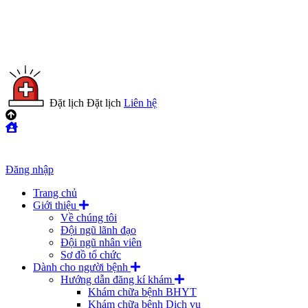
Đặt lịch
Đặt lịch
Liên hệ
Đăng nhập
Trang chủ
Giới thiệu
Về chúng tôi
Đội ngũ lãnh đạo
Đội ngũ nhân viên
Sơ đồ tổ chức
Dành cho người bệnh
Hướng dẫn đăng kí khám
Khám chữa bệnh BHYT
Khám chữa bệnh Dịch vụ