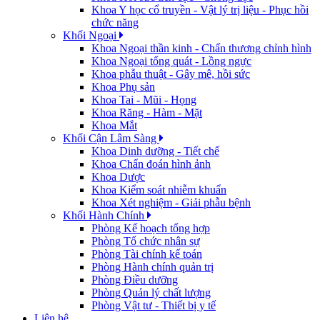
Khoa Y học cổ truyền - Vật lý trị liệu - Phục hồi
chức năng
Khối Ngoại
Khoa Ngoại thần kinh - Chấn thương chỉnh hình
Khoa Ngoại tổng quát - Lồng ngực
Khoa phẫu thuật - Gây mê, hồi sức
Khoa Phụ sản
Khoa Tai - Mũi - Họng
Khoa Răng - Hàm - Mặt
Khoa Mắt
Khối Cận Lâm Sàng
Khoa Dinh dưỡng - Tiết chế
Khoa Chẩn đoán hình ảnh
Khoa Dược
Khoa Kiểm soát nhiễm khuẩn
Khoa Xét nghiệm - Giải phẫu bệnh
Khối Hành Chính
Phòng Kế hoạch tổng hợp
Phòng Tổ chức nhân sự
Phòng Tài chính kế toán
Phòng Hành chính quản trị
Phòng Điều dưỡng
Phòng Quản lý chất lượng
Phòng Vật tư - Thiết bị y tế
Liên hệ