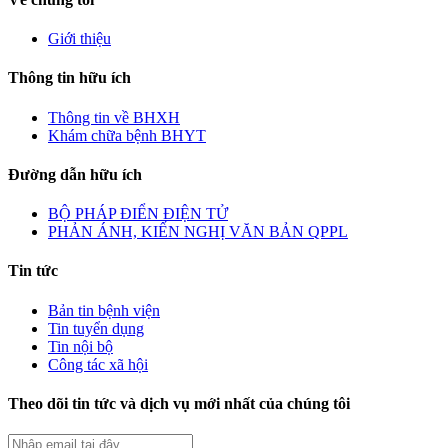
Giới thiệu
Thông tin hữu ích
Thông tin về BHXH
Khám chữa bệnh BHYT
Đường dẫn hữu ích
BỘ PHÁP ĐIỂN ĐIỆN TỬ
PHẢN ÁNH, KIẾN NGHỊ VĂN BẢN QPPL
Tin tức
Bản tin bệnh viện
Tin tuyển dụng
Tin nội bộ
Công tác xã hội
Theo dõi tin tức và dịch vụ mới nhất của chúng tôi