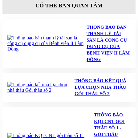
CÓ THỂ BẠN QUAN TÂM
THÔNG BÁO BÁN
THANH LÝ TÀI
SẢN LÀ CÔNG CỤ
DỤNG CỤ CỦA
BỆNH VIỆN II LÂM
ĐỒNG
THÔNG BÁO KẾT QUẢ
LỰA CHỌN NHÀ THẦU
GÓI THẦU SỐ 2
THÔNG BÁO
KQLCNT GÓI
THẦU SỐ 1 -
GÓI THẦU