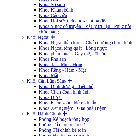
Khoa Sơ sinh
Khoa Khám bệnh
Khoa Cấp cứu
Khoa Hồi sức tích cực - Chống độc
Khoa Y học cổ truyền - Vật lý trị liệu - Phục hồi
chức năng
Khối Ngoại
Khoa Ngoại thần kinh - Chấn thương chỉnh hình
Khoa Ngoại tổng quát - Lồng ngực
Khoa phẫu thuật - Gây mê, hồi sức
Khoa Phụ sản
Khoa Tai - Mũi - Họng
Khoa Răng - Hàm - Mặt
Khoa Mắt
Khối Cận Lâm Sàng
Khoa Dinh dưỡng - Tiết chế
Khoa Chẩn đoán hình ảnh
Khoa Dược
Khoa Kiểm soát nhiễm khuẩn
Khoa Xét nghiệm - Giải phẫu bệnh
Khối Hành Chính
Phòng Kế hoạch tổng hợp
Phòng Tổ chức nhân sự
Phòng Tài chính kế toán
Phòng Hành chính quản trị