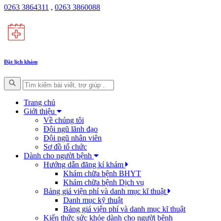
0263 3864311
,
0263 3860088
Đặt lịch khám
Trang chủ
Giới thiệu
Về chúng tôi
Đội ngũ lãnh đạo
Đội ngũ nhân viên
Sơ đồ tổ chức
Dành cho người bệnh
Hướng dẫn đăng kí khám
Khám chữa bệnh BHYT
Khám chữa bệnh Dịch vụ
Bảng giá viện phí và danh mục kĩ thuật
Danh mục kỹ thuật
Bảng giá viện phí và danh mục kĩ thuật
Kiến thức sức khỏe dành cho người bệnh