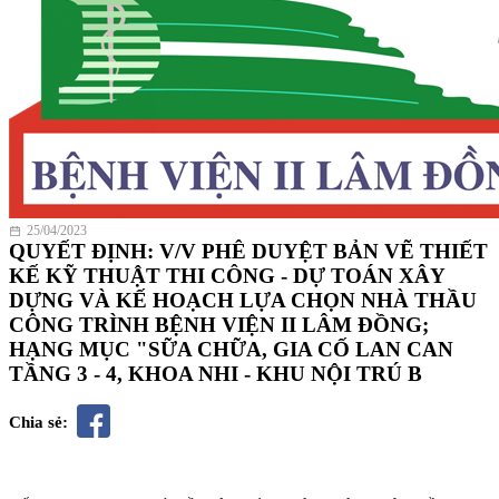
25/04/2023
QUYẾT ĐỊNH: V/V PHÊ DUYỆT BẢN VẼ THIẾT
KẾ KỸ THUẬT THI CÔNG - DỰ TOÁN XÂY
DỰNG VÀ KẾ HOẠCH LỰA CHỌN NHÀ THẦU
CÔNG TRÌNH BỆNH VIỆN II LÂM ĐỒNG;
HẠNG MỤC "SỮA CHỮA, GIA CỐ LAN CAN
TẦNG 3 - 4, KHOA NHI - KHU NỘI TRÚ B
Chia sẻ: