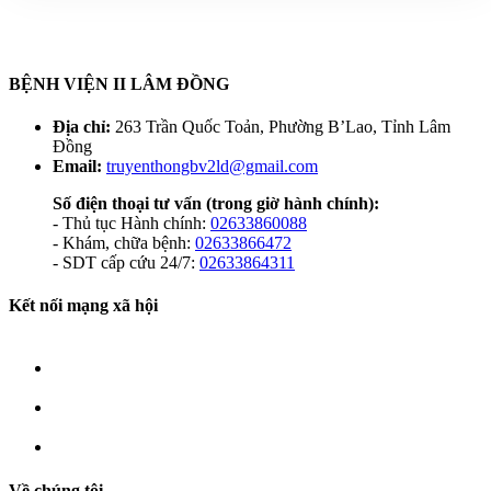
BỆNH VIỆN II LÂM ĐỒNG
Địa chỉ:
263 Trần Quốc Toản, Phường B’Lao, Tỉnh Lâm
Đồng
Email:
truyenthongbv2ld@gmail.com
Số điện thoại tư vấn
(trong giờ hành chính):
- Thủ tục Hành chính:
02633860088
- Khám, chữa bệnh:
02633866472
- SDT cấp cứu 24/7:
02633864311
Kết nối mạng xã hội
Về chúng tôi