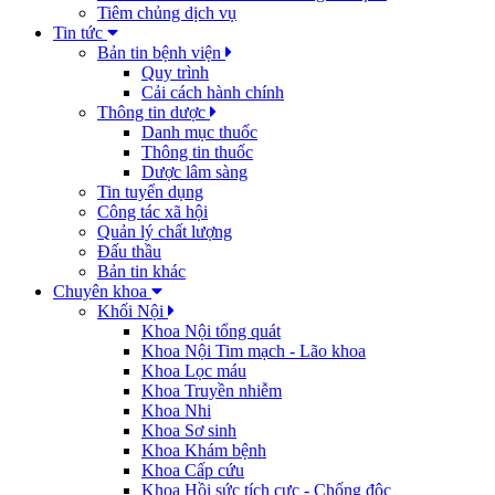
Tiêm chủng dịch vụ
Tin tức
Bản tin bệnh viện
Quy trình
Cải cách hành chính
Thông tin dược
Danh mục thuốc
Thông tin thuốc
Dược lâm sàng
Tin tuyển dụng
Công tác xã hội
Quản lý chất lượng
Đấu thầu
Bản tin khác
Chuyên khoa
Khối Nội
Khoa Nội tổng quát
Khoa Nội Tim mạch - Lão khoa
Khoa Lọc máu
Khoa Truyền nhiễm
Khoa Nhi
Khoa Sơ sinh
Khoa Khám bệnh
Khoa Cấp cứu
Khoa Hồi sức tích cực - Chống độc