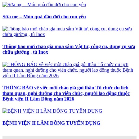
Sữa mẹ – Món quà đầu đời cho con yêu
Thông báo mời chào giá mua sắm Vật tư, công cụ, dụng cụ sửa
chữa giường , tủ Inox
THÔNG BÁO về việc mời chào giá gói thầu Tổ chức du lịch
tham quan, nghỉ dưỡng cho viên chức, người lao động thuộc
Bệnh viện II Lâm Đồng năm 2026
BỆNH VIỆN II LÂM ĐỒNG TUYỂN DỤNG