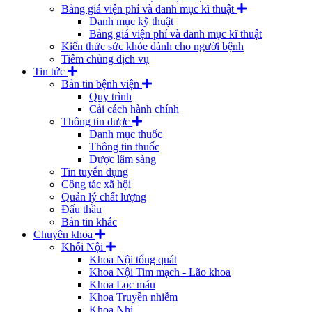
Bảng giá viện phí và danh mục kĩ thuật
Danh mục kỹ thuật
Bảng giá viện phí và danh mục kĩ thuật
Kiến thức sức khỏe dành cho người bệnh
Tiêm chủng dịch vụ
Tin tức
Bản tin bệnh viện
Quy trình
Cải cách hành chính
Thông tin dược
Danh mục thuốc
Thông tin thuốc
Dược lâm sàng
Tin tuyển dụng
Công tác xã hội
Quản lý chất lượng
Đấu thầu
Bản tin khác
Chuyên khoa
Khối Nội
Khoa Nội tổng quát
Khoa Nội Tim mạch - Lão khoa
Khoa Lọc máu
Khoa Truyền nhiễm
Khoa Nhi