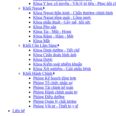
Khoa Y học cổ truyền - Vật lý trị liệu - Phục hồi 
Khối Ngoại
Khoa Ngoại thần kinh - Chấn thương chỉnh hình
Khoa Ngoại tổng quát - Lồng ngực
Khoa phẫu thuật - Gây mê, hồi sức
Khoa Phụ sản
Khoa Tai - Mũi - Họng
Khoa Răng - Hàm - Mặt
Khoa Mắt
Khối Cận Lâm Sàng
Khoa Dinh dưỡng - Tiết chế
Khoa Chẩn đoán hình ảnh
Khoa Dược
Khoa Kiểm soát nhiễm khuẩn
Khoa Xét nghiệm - Giải phẫu bệnh
Khối Hành Chính
Phòng Kế hoạch tổng hợp
Phòng Tổ chức nhân sự
Phòng Tài chính kế toán
Phòng Hành chính quản trị
Phòng Điều dưỡng
Phòng Quản lý chất lượng
Phòng Vật tư - Thiết bị y tế
Liên hệ