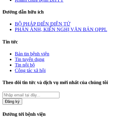
Đường dẫn hữu ích
BỘ PHÁP ĐIỂN ĐIỆN TỬ
PHẢN ÁNH, KIẾN NGHỊ VĂN BẢN QPPL
Tin tức
Bản tin bệnh viện
Tin tuyển dụng
Tin nội bộ
Công tác xã hội
Theo dõi tin tức và dịch vụ mới nhất của chúng tôi
Đăng ký
Đường tới bệnh viện