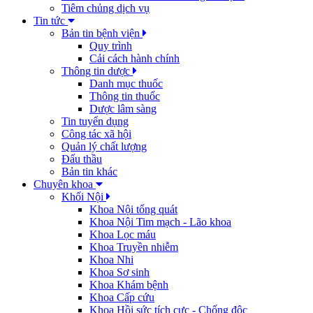
Tiêm chủng dịch vụ
Tin tức
Bản tin bệnh viện
Quy trình
Cải cách hành chính
Thông tin dược
Danh mục thuốc
Thông tin thuốc
Dược lâm sàng
Tin tuyển dụng
Công tác xã hội
Quản lý chất lượng
Đấu thầu
Bản tin khác
Chuyên khoa
Khối Nội
Khoa Nội tổng quát
Khoa Nội Tim mạch - Lão khoa
Khoa Lọc máu
Khoa Truyền nhiễm
Khoa Nhi
Khoa Sơ sinh
Khoa Khám bệnh
Khoa Cấp cứu
Khoa Hồi sức tích cực - Chống độc