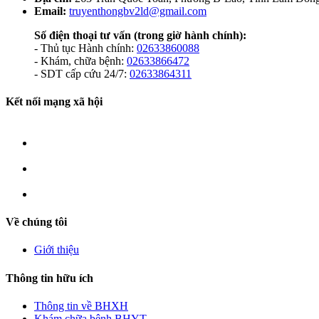
Email:
truyenthongbv2ld@gmail.com
Số điện thoại tư vấn
(trong giờ hành chính):
- Thủ tục Hành chính:
02633860088
- Khám, chữa bệnh:
02633866472
- SDT cấp cứu 24/7:
02633864311
Kết nối mạng xã hội
Về chúng tôi
Giới thiệu
Thông tin hữu ích
Thông tin về BHXH
Khám chữa bệnh BHYT