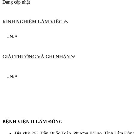
Đang cập nhật
KINH NGHIỆM LÀM VIỆC
#N/A
GIẢI THƯỞNG VÀ GHI NHẬN
#N/A
BỆNH VIỆN II LÂM ĐỒNG
Địa chỉ:
263 Trần Quốc Toản, Phường B’Lao, Tỉnh Lâm Đồn