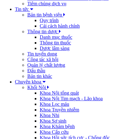
Tiêm chủng dịch vụ
Tin tức
Bản tin bệnh viện
Quy trình
Cải cách hành chính
Thông tin dược
Danh mục thuốc
Thông tin thuốc
Dược lâm sàng
Tin tuyển dụng
Công tác xã hội
Quản lý chất lượng
Đấu thầu
Bản tin khác
Chuyên khoa
Khối Nội
Khoa Nội tổng quát
Khoa Nội Tim mạch - Lão khoa
Khoa Lọc máu
Khoa Truyền nhiễm
Khoa Nhi
Khoa Sơ sinh
Khoa Khám bệnh
Khoa Cấp cứu
Khoa Hồi sức tích cực - Chống độc