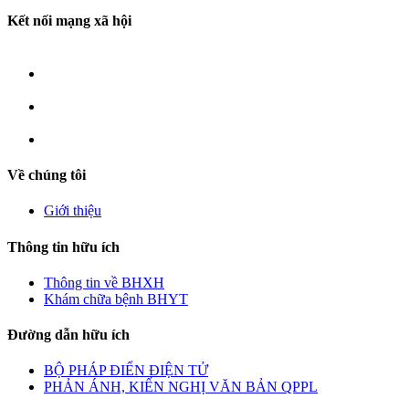
Kết nối mạng xã hội
Về chúng tôi
Giới thiệu
Thông tin hữu ích
Thông tin về BHXH
Khám chữa bệnh BHYT
Đường dẫn hữu ích
BỘ PHÁP ĐIỂN ĐIỆN TỬ
PHẢN ÁNH, KIẾN NGHỊ VĂN BẢN QPPL