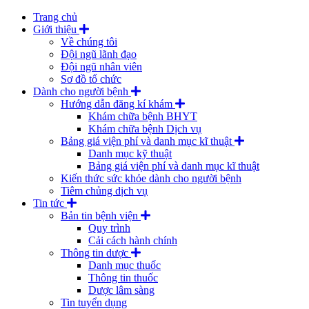
Trang chủ
Giới thiệu
Về chúng tôi
Đội ngũ lãnh đạo
Đội ngũ nhân viên
Sơ đồ tổ chức
Dành cho người bệnh
Hướng dẫn đăng kí khám
Khám chữa bệnh BHYT
Khám chữa bệnh Dịch vụ
Bảng giá viện phí và danh mục kĩ thuật
Danh mục kỹ thuật
Bảng giá viện phí và danh mục kĩ thuật
Kiến thức sức khỏe dành cho người bệnh
Tiêm chủng dịch vụ
Tin tức
Bản tin bệnh viện
Quy trình
Cải cách hành chính
Thông tin dược
Danh mục thuốc
Thông tin thuốc
Dược lâm sàng
Tin tuyển dụng