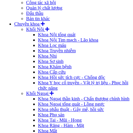
Công tác xã hội
Quản lý chất lượng
Đấu thầu
Bản tin khác
Chuyên khoa
Khối Nội
Khoa Nội tổng quát
Khoa Nội Tim mạch - Lão khoa
Khoa Lọc máu
Khoa Truyền nhiễm
Khoa Nhi
Khoa Sơ sinh
Khoa Khám bệnh
Khoa Cấp cứu
Khoa Hồi sức tích cực - Chống độc
Khoa Y học cổ truyền - Vật lý trị liệu - Phục hồi
chức năng
Khối Ngoại
Khoa Ngoại thần kinh - Chấn thương chỉnh hình
Khoa Ngoại tổng quát - Lồng ngực
Khoa phẫu thuật - Gây mê, hồi sức
Khoa Phụ sản
Khoa Tai - Mũi - Họng
Khoa Răng - Hàm - Mặt
Khoa Mắt