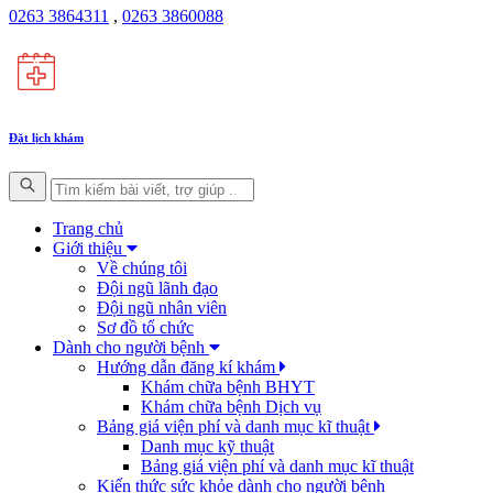
0263 3864311
,
0263 3860088
Đặt lịch khám
Trang chủ
Giới thiệu
Về chúng tôi
Đội ngũ lãnh đạo
Đội ngũ nhân viên
Sơ đồ tổ chức
Dành cho người bệnh
Hướng dẫn đăng kí khám
Khám chữa bệnh BHYT
Khám chữa bệnh Dịch vụ
Bảng giá viện phí và danh mục kĩ thuật
Danh mục kỹ thuật
Bảng giá viện phí và danh mục kĩ thuật
Kiến thức sức khỏe dành cho người bệnh