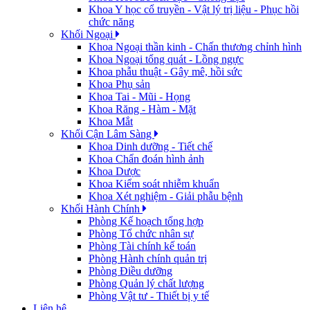
Khoa Y học cổ truyền - Vật lý trị liệu - Phục hồi
chức năng
Khối Ngoại
Khoa Ngoại thần kinh - Chấn thương chỉnh hình
Khoa Ngoại tổng quát - Lồng ngực
Khoa phẫu thuật - Gây mê, hồi sức
Khoa Phụ sản
Khoa Tai - Mũi - Họng
Khoa Răng - Hàm - Mặt
Khoa Mắt
Khối Cận Lâm Sàng
Khoa Dinh dưỡng - Tiết chế
Khoa Chẩn đoán hình ảnh
Khoa Dược
Khoa Kiểm soát nhiễm khuẩn
Khoa Xét nghiệm - Giải phẫu bệnh
Khối Hành Chính
Phòng Kế hoạch tổng hợp
Phòng Tổ chức nhân sự
Phòng Tài chính kế toán
Phòng Hành chính quản trị
Phòng Điều dưỡng
Phòng Quản lý chất lượng
Phòng Vật tư - Thiết bị y tế
Liên hệ