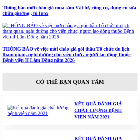
Thông báo mời chào giá mua sắm Vật tư, công cụ, dụng cụ sửa
chữa giường , tủ Inox
THÔNG BÁO về việc mời chào giá gói thầu Tổ chức du lịch
tham quan, nghỉ dưỡng cho viên chức, người lao động thuộc
Bệnh viện II Lâm Đồng năm 2026
CÓ THỂ BẠN QUAN TÂM
KẾT QUẢ ĐÁNH GIÁ
CHẤT LƯỢNG BỆNH
VIỆN NĂM 2021
KẾT QUẢ ĐÁNH GIÁ