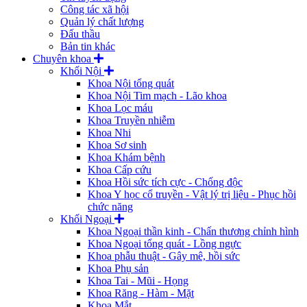
Công tác xã hội
Quản lý chất lượng
Đấu thầu
Bản tin khác
Chuyên khoa
Khối Nội
Khoa Nội tổng quát
Khoa Nội Tim mạch - Lão khoa
Khoa Lọc máu
Khoa Truyền nhiễm
Khoa Nhi
Khoa Sơ sinh
Khoa Khám bệnh
Khoa Cấp cứu
Khoa Hồi sức tích cực - Chống độc
Khoa Y học cổ truyền - Vật lý trị liệu - Phục hồi
chức năng
Khối Ngoại
Khoa Ngoại thần kinh - Chấn thương chỉnh hình
Khoa Ngoại tổng quát - Lồng ngực
Khoa phẫu thuật - Gây mê, hồi sức
Khoa Phụ sản
Khoa Tai - Mũi - Họng
Khoa Răng - Hàm - Mặt
Khoa Mắt