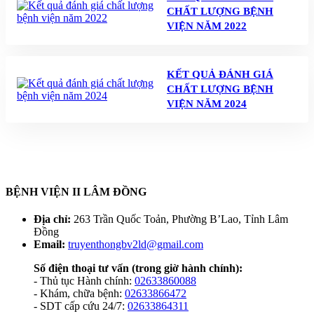
CHẤT LƯỢNG BỆNH
VIỆN NĂM 2022
KẾT QUẢ ĐÁNH GIÁ
CHẤT LƯỢNG BỆNH
VIỆN NĂM 2024
BỆNH VIỆN II LÂM ĐỒNG
Địa chỉ:
263 Trần Quốc Toản, Phường B’Lao, Tỉnh Lâm
Đồng
Email:
truyenthongbv2ld@gmail.com
Số điện thoại tư vấn
(trong giờ hành chính):
- Thủ tục Hành chính:
02633860088
- Khám, chữa bệnh:
02633866472
- SDT cấp cứu 24/7:
02633864311