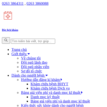
0263 3864311
,
0263 3860088
Đặt lịch khám
Trang chủ
Giới thiệu
Về chúng tôi
Đội ngũ lãnh đạo
Đội ngũ nhân viên
Sơ đồ tổ chức
Dành cho người bệnh
Hướng dẫn đăng kí khám
Khám chữa bệnh BHYT
Khám chữa bệnh Dịch vụ
Bảng giá viện phí và danh mục kĩ thuật
Danh mục kỹ thuật
Bảng giá viện phí và danh mục kĩ thuật
Kiến thức sức khỏe dành cho người bệnh