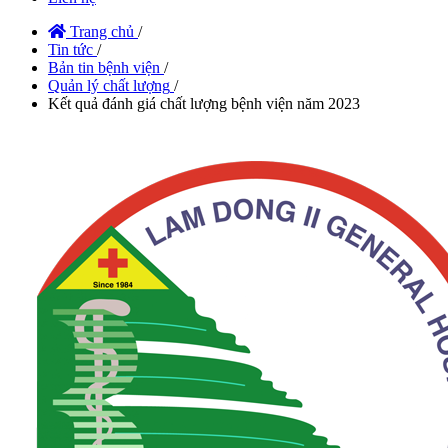
Trang chủ
/
Tin tức
/
Bản tin bệnh viện
/
Quản lý chất lượng
/
Kết quả đánh giá chất lượng bệnh viện năm 2023