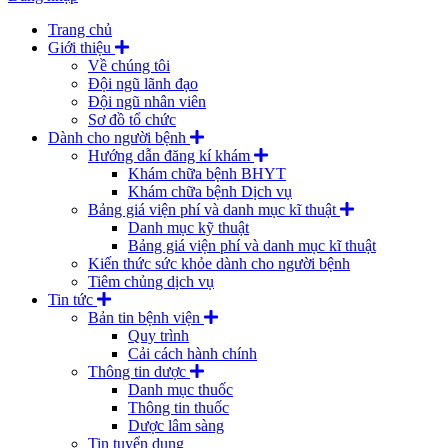
Trang chủ
Giới thiệu
Về chúng tôi
Đội ngũ lãnh đạo
Đội ngũ nhân viên
Sơ đồ tổ chức
Dành cho người bệnh
Hướng dẫn đăng kí khám
Khám chữa bệnh BHYT
Khám chữa bệnh Dịch vụ
Bảng giá viện phí và danh mục kĩ thuật
Danh mục kỹ thuật
Bảng giá viện phí và danh mục kĩ thuật
Kiến thức sức khỏe dành cho người bệnh
Tiêm chủng dịch vụ
Tin tức
Bản tin bệnh viện
Quy trình
Cải cách hành chính
Thông tin dược
Danh mục thuốc
Thông tin thuốc
Dược lâm sàng
Tin tuyển dụng