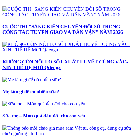
CUỘC THI "SÁNG KIẾN CHUYỂN ĐỔI SỐ TRONG
CÔNG TÁC TUYÊN GIÁO VÀ DÂN VẬN" NĂM 2026
KHÔNG CÒN NỖI LO SỐT XUẤT HUYẾT CÙNG VẮC-
XIN THẾ HỆ MỚI Qdenga
Mẹ làm gì để có nhiều sữa?
Sữa mẹ – Món quà đầu đời cho con yêu