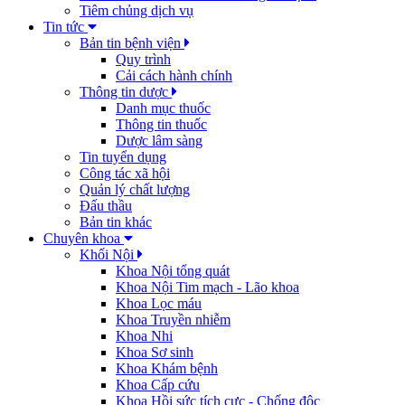
Tiêm chủng dịch vụ
Tin tức
Bản tin bệnh viện
Quy trình
Cải cách hành chính
Thông tin dược
Danh mục thuốc
Thông tin thuốc
Dược lâm sàng
Tin tuyển dụng
Công tác xã hội
Quản lý chất lượng
Đấu thầu
Bản tin khác
Chuyên khoa
Khối Nội
Khoa Nội tổng quát
Khoa Nội Tim mạch - Lão khoa
Khoa Lọc máu
Khoa Truyền nhiễm
Khoa Nhi
Khoa Sơ sinh
Khoa Khám bệnh
Khoa Cấp cứu
Khoa Hồi sức tích cực - Chống độc