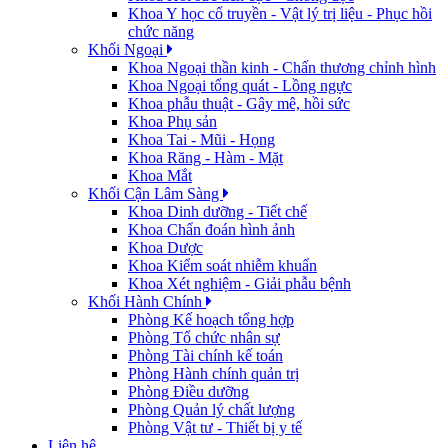
Khoa Y học cổ truyền - Vật lý trị liệu - Phục hồi
chức năng
Khối Ngoại
Khoa Ngoại thần kinh - Chấn thương chỉnh hình
Khoa Ngoại tổng quát - Lồng ngực
Khoa phẫu thuật - Gây mê, hồi sức
Khoa Phụ sản
Khoa Tai - Mũi - Họng
Khoa Răng - Hàm - Mặt
Khoa Mắt
Khối Cận Lâm Sàng
Khoa Dinh dưỡng - Tiết chế
Khoa Chẩn đoán hình ảnh
Khoa Dược
Khoa Kiểm soát nhiễm khuẩn
Khoa Xét nghiệm - Giải phẫu bệnh
Khối Hành Chính
Phòng Kế hoạch tổng hợp
Phòng Tổ chức nhân sự
Phòng Tài chính kế toán
Phòng Hành chính quản trị
Phòng Điều dưỡng
Phòng Quản lý chất lượng
Phòng Vật tư - Thiết bị y tế
Liên hệ