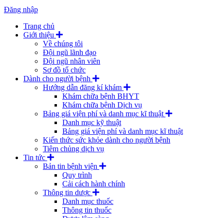
Đăng nhập
Trang chủ
Giới thiệu
Về chúng tôi
Đội ngũ lãnh đạo
Đội ngũ nhân viên
Sơ đồ tổ chức
Dành cho người bệnh
Hướng dẫn đăng kí khám
Khám chữa bệnh BHYT
Khám chữa bệnh Dịch vụ
Bảng giá viện phí và danh mục kĩ thuật
Danh mục kỹ thuật
Bảng giá viện phí và danh mục kĩ thuật
Kiến thức sức khỏe dành cho người bệnh
Tiêm chủng dịch vụ
Tin tức
Bản tin bệnh viện
Quy trình
Cải cách hành chính
Thông tin dược
Danh mục thuốc
Thông tin thuốc