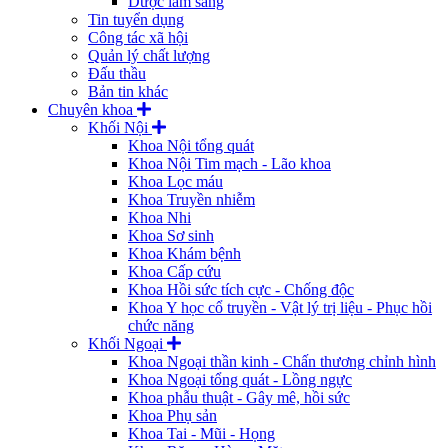
Dược lâm sàng
Tin tuyển dụng
Công tác xã hội
Quản lý chất lượng
Đấu thầu
Bản tin khác
Chuyên khoa
Khối Nội
Khoa Nội tổng quát
Khoa Nội Tim mạch - Lão khoa
Khoa Lọc máu
Khoa Truyền nhiễm
Khoa Nhi
Khoa Sơ sinh
Khoa Khám bệnh
Khoa Cấp cứu
Khoa Hồi sức tích cực - Chống độc
Khoa Y học cổ truyền - Vật lý trị liệu - Phục hồi
chức năng
Khối Ngoại
Khoa Ngoại thần kinh - Chấn thương chỉnh hình
Khoa Ngoại tổng quát - Lồng ngực
Khoa phẫu thuật - Gây mê, hồi sức
Khoa Phụ sản
Khoa Tai - Mũi - Họng