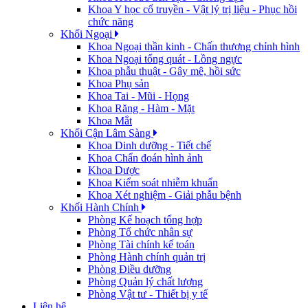
Khoa Y học cổ truyền - Vật lý trị liệu - Phục hồi
chức năng
Khối Ngoại
Khoa Ngoại thần kinh - Chấn thương chỉnh hình
Khoa Ngoại tổng quát - Lồng ngực
Khoa phẫu thuật - Gây mê, hồi sức
Khoa Phụ sản
Khoa Tai - Mũi - Họng
Khoa Răng - Hàm - Mặt
Khoa Mắt
Khối Cận Lâm Sàng
Khoa Dinh dưỡng - Tiết chế
Khoa Chẩn đoán hình ảnh
Khoa Dược
Khoa Kiểm soát nhiễm khuẩn
Khoa Xét nghiệm - Giải phẫu bệnh
Khối Hành Chính
Phòng Kế hoạch tổng hợp
Phòng Tổ chức nhân sự
Phòng Tài chính kế toán
Phòng Hành chính quản trị
Phòng Điều dưỡng
Phòng Quản lý chất lượng
Phòng Vật tư - Thiết bị y tế
Liên hệ