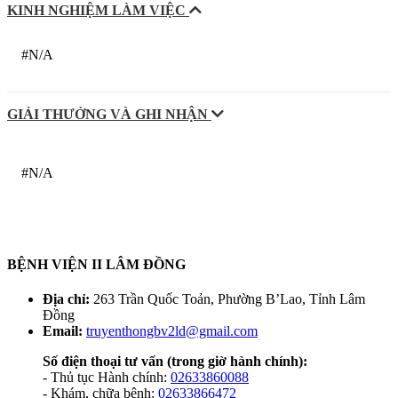
KINH NGHIỆM LÀM VIỆC
#N/A
GIẢI THƯỞNG VÀ GHI NHẬN
#N/A
BỆNH VIỆN II LÂM ĐỒNG
Địa chỉ:
263 Trần Quốc Toản, Phường B’Lao, Tỉnh Lâm
Đồng
Email:
truyenthongbv2ld@gmail.com
Số điện thoại tư vấn
(trong giờ hành chính):
- Thủ tục Hành chính:
02633860088
- Khám, chữa bệnh:
02633866472