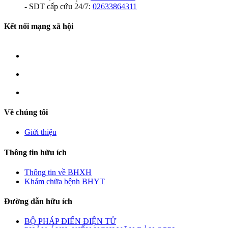
- SDT cấp cứu 24/7:
02633864311
Kết nối mạng xã hội
Về chúng tôi
Giới thiệu
Thông tin hữu ích
Thông tin về BHXH
Khám chữa bệnh BHYT
Đường dẫn hữu ích
BỘ PHÁP ĐIỂN ĐIỆN TỬ