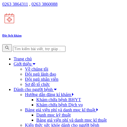
0263 3864311
,
0263 3860088
Đặt lịch khám
Trang chủ
Giới thiệu
Về chúng tôi
Đội ngũ lãnh đạo
Đội ngũ nhân viên
Sơ đồ tổ chức
Dành cho người bệnh
Hướng dẫn đăng kí khám
Khám chữa bệnh BHYT
Khám chữa bệnh Dịch vụ
Bảng giá viện phí và danh mục kĩ thuật
Danh mục kỹ thuật
Bảng giá viện phí và danh mục kĩ thuật
Kiến thức sức khỏe dành cho người bệnh