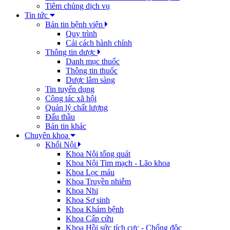
Tiêm chủng dịch vụ
Tin tức
Bản tin bệnh viện
Quy trình
Cải cách hành chính
Thông tin dược
Danh mục thuốc
Thông tin thuốc
Dược lâm sàng
Tin tuyển dụng
Công tác xã hội
Quản lý chất lượng
Đấu thầu
Bản tin khác
Chuyên khoa
Khối Nội
Khoa Nội tổng quát
Khoa Nội Tim mạch - Lão khoa
Khoa Lọc máu
Khoa Truyền nhiễm
Khoa Nhi
Khoa Sơ sinh
Khoa Khám bệnh
Khoa Cấp cứu
Khoa Hồi sức tích cực - Chống độc