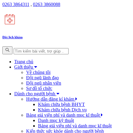
0263 3864311
,
0263 3860088
Đặt lịch khám
Trang chủ
Giới thiệu
Về chúng tôi
Đội ngũ lãnh đạo
Đội ngũ nhân viên
Sơ đồ tổ chức
Dành cho người bệnh
Hướng dẫn đăng kí khám
Khám chữa bệnh BHYT
Khám chữa bệnh Dịch vụ
Bảng giá viện phí và danh mục kĩ thuật
Danh mục kỹ thuật
Bảng giá viện phí và danh mục kĩ thuật
Kiến thức sức khỏe dành cho người bệnh