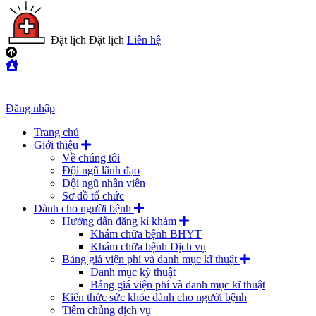
Đặt lịch
Đặt lịch
Liên hệ
Đăng nhập
Trang chủ
Giới thiệu
Về chúng tôi
Đội ngũ lãnh đạo
Đội ngũ nhân viên
Sơ đồ tổ chức
Dành cho người bệnh
Hướng dẫn đăng kí khám
Khám chữa bệnh BHYT
Khám chữa bệnh Dịch vụ
Bảng giá viện phí và danh mục kĩ thuật
Danh mục kỹ thuật
Bảng giá viện phí và danh mục kĩ thuật
Kiến thức sức khỏe dành cho người bệnh
Tiêm chủng dịch vụ