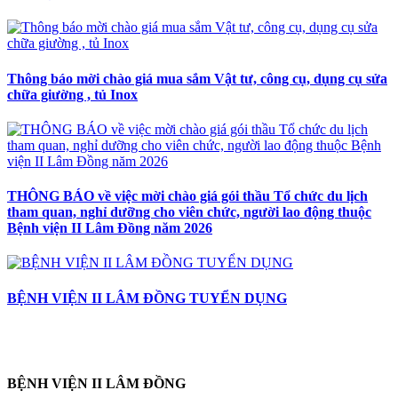
Thông báo mời chào giá mua sắm Vật tư, công cụ, dụng cụ sửa
chữa giường , tủ Inox
THÔNG BÁO về việc mời chào giá gói thầu Tổ chức du lịch
tham quan, nghỉ dưỡng cho viên chức, người lao động thuộc
Bệnh viện II Lâm Đồng năm 2026
BỆNH VIỆN II LÂM ĐỒNG TUYỂN DỤNG
BỆNH VIỆN II LÂM ĐỒNG