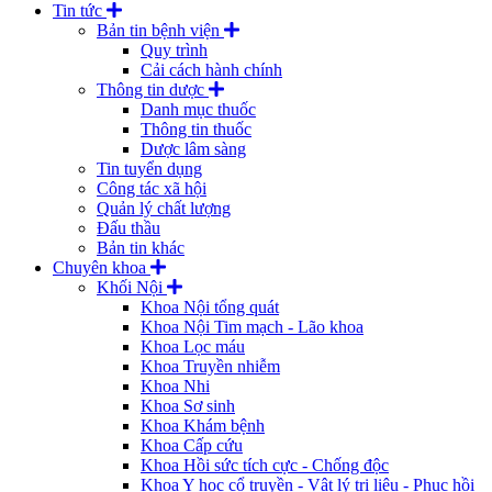
Tin tức
Bản tin bệnh viện
Quy trình
Cải cách hành chính
Thông tin dược
Danh mục thuốc
Thông tin thuốc
Dược lâm sàng
Tin tuyển dụng
Công tác xã hội
Quản lý chất lượng
Đấu thầu
Bản tin khác
Chuyên khoa
Khối Nội
Khoa Nội tổng quát
Khoa Nội Tim mạch - Lão khoa
Khoa Lọc máu
Khoa Truyền nhiễm
Khoa Nhi
Khoa Sơ sinh
Khoa Khám bệnh
Khoa Cấp cứu
Khoa Hồi sức tích cực - Chống độc
Khoa Y học cổ truyền - Vật lý trị liệu - Phục hồi