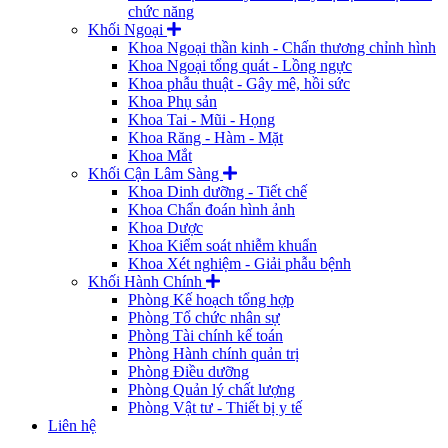
chức năng
Khối Ngoại
Khoa Ngoại thần kinh - Chấn thương chỉnh hình
Khoa Ngoại tổng quát - Lồng ngực
Khoa phẫu thuật - Gây mê, hồi sức
Khoa Phụ sản
Khoa Tai - Mũi - Họng
Khoa Răng - Hàm - Mặt
Khoa Mắt
Khối Cận Lâm Sàng
Khoa Dinh dưỡng - Tiết chế
Khoa Chẩn đoán hình ảnh
Khoa Dược
Khoa Kiểm soát nhiễm khuẩn
Khoa Xét nghiệm - Giải phẫu bệnh
Khối Hành Chính
Phòng Kế hoạch tổng hợp
Phòng Tổ chức nhân sự
Phòng Tài chính kế toán
Phòng Hành chính quản trị
Phòng Điều dưỡng
Phòng Quản lý chất lượng
Phòng Vật tư - Thiết bị y tế
Liên hệ