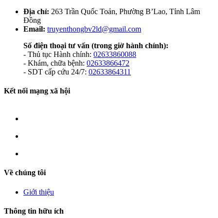
Địa chỉ:
263 Trần Quốc Toản, Phường B’Lao, Tỉnh Lâm
Đồng
Email:
truyenthongbv2ld@gmail.com
Số điện thoại tư vấn
(trong giờ hành chính):
- Thủ tục Hành chính:
02633860088
- Khám, chữa bệnh:
02633866472
- SDT cấp cứu 24/7:
02633864311
Kết nối mạng xã hội
Về chúng tôi
Giới thiệu
Thông tin hữu ích