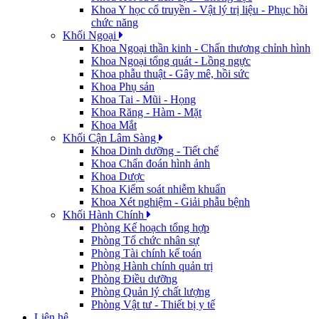
Khoa Y học cổ truyền - Vật lý trị liệu - Phục hồi
chức năng
Khối Ngoại
Khoa Ngoại thần kinh - Chấn thương chỉnh hình
Khoa Ngoại tổng quát - Lồng ngực
Khoa phẫu thuật - Gây mê, hồi sức
Khoa Phụ sản
Khoa Tai - Mũi - Họng
Khoa Răng - Hàm - Mặt
Khoa Mắt
Khối Cận Lâm Sàng
Khoa Dinh dưỡng - Tiết chế
Khoa Chẩn đoán hình ảnh
Khoa Dược
Khoa Kiểm soát nhiễm khuẩn
Khoa Xét nghiệm - Giải phẫu bệnh
Khối Hành Chính
Phòng Kế hoạch tổng hợp
Phòng Tổ chức nhân sự
Phòng Tài chính kế toán
Phòng Hành chính quản trị
Phòng Điều dưỡng
Phòng Quản lý chất lượng
Phòng Vật tư - Thiết bị y tế
Liên hệ