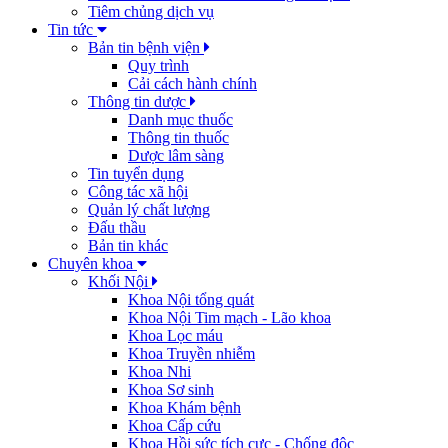
Tiêm chủng dịch vụ
Tin tức
Bản tin bệnh viện
Quy trình
Cải cách hành chính
Thông tin dược
Danh mục thuốc
Thông tin thuốc
Dược lâm sàng
Tin tuyển dụng
Công tác xã hội
Quản lý chất lượng
Đấu thầu
Bản tin khác
Chuyên khoa
Khối Nội
Khoa Nội tổng quát
Khoa Nội Tim mạch - Lão khoa
Khoa Lọc máu
Khoa Truyền nhiễm
Khoa Nhi
Khoa Sơ sinh
Khoa Khám bệnh
Khoa Cấp cứu
Khoa Hồi sức tích cực - Chống độc