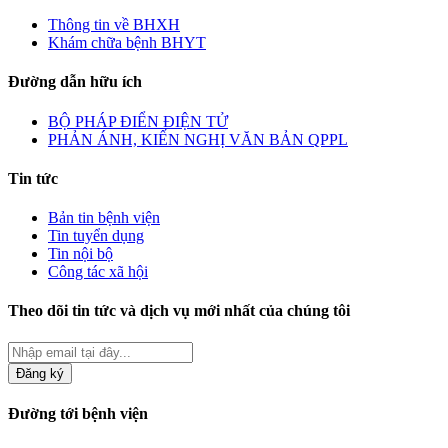
Thông tin về BHXH
Khám chữa bệnh BHYT
Đường dẫn hữu ích
BỘ PHÁP ĐIỂN ĐIỆN TỬ
PHẢN ÁNH, KIẾN NGHỊ VĂN BẢN QPPL
Tin tức
Bản tin bệnh viện
Tin tuyển dụng
Tin nội bộ
Công tác xã hội
Theo dõi tin tức và dịch vụ mới nhất của chúng tôi
Đăng ký
Đường tới bệnh viện