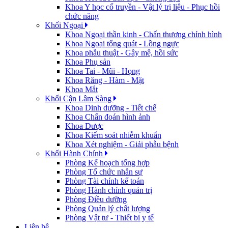
Khoa Y học cổ truyền - Vật lý trị liệu - Phục hồi
chức năng
Khối Ngoại
Khoa Ngoại thần kinh - Chấn thương chỉnh hình
Khoa Ngoại tổng quát - Lồng ngực
Khoa phẫu thuật - Gây mê, hồi sức
Khoa Phụ sản
Khoa Tai - Mũi - Họng
Khoa Răng - Hàm - Mặt
Khoa Mắt
Khối Cận Lâm Sàng
Khoa Dinh dưỡng - Tiết chế
Khoa Chẩn đoán hình ảnh
Khoa Dược
Khoa Kiểm soát nhiễm khuẩn
Khoa Xét nghiệm - Giải phẫu bệnh
Khối Hành Chính
Phòng Kế hoạch tổng hợp
Phòng Tổ chức nhân sự
Phòng Tài chính kế toán
Phòng Hành chính quản trị
Phòng Điều dưỡng
Phòng Quản lý chất lượng
Phòng Vật tư - Thiết bị y tế
Liên hệ