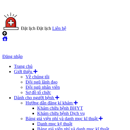
Đặt lịch
Đặt lịch
Liên hệ
Đăng nhập
Trang chủ
Giới thiệu
Về chúng tôi
Đội ngũ lãnh đạo
Đội ngũ nhân viên
Sơ đồ tổ chức
Dành cho người bệnh
Hướng dẫn đăng kí khám
Khám chữa bệnh BHYT
Khám chữa bệnh Dịch vụ
Bảng giá viện phí và danh mục kĩ thuật
Danh mục kỹ thuật
Bảng giá viện phí và danh mục kĩ thuật