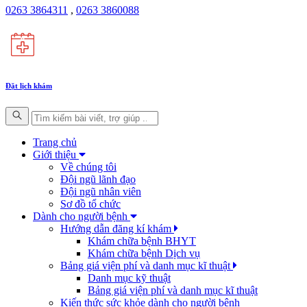
0263 3864311
,
0263 3860088
Đặt lịch khám
Trang chủ
Giới thiệu
Về chúng tôi
Đội ngũ lãnh đạo
Đội ngũ nhân viên
Sơ đồ tổ chức
Dành cho người bệnh
Hướng dẫn đăng kí khám
Khám chữa bệnh BHYT
Khám chữa bệnh Dịch vụ
Bảng giá viện phí và danh mục kĩ thuật
Danh mục kỹ thuật
Bảng giá viện phí và danh mục kĩ thuật
Kiến thức sức khỏe dành cho người bệnh