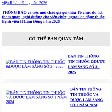
THÔNG BÁO về việc mời chào giá gói thầu Tổ chức du lịch
tham quan, nghỉ dưỡng cho viên chức, người lao động thuộc
Bệnh viện II Lâm Đồng năm 2026
CÓ THỂ BẠN QUAN TÂM
BẢN TIN THÔNG
TIN THUỐC &DƯỢC
LÂM SÀNG SỐ 3 -
2025
BẢN TIN THÔNG
TIN THUỐC VÀ
DƯỢC LÂM SÀNG
SỐ 1 NĂM 2024