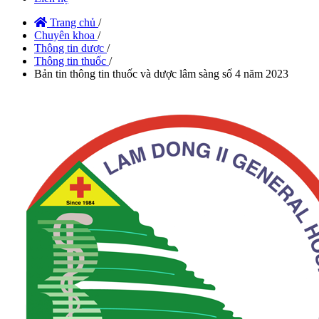
Trang chủ
/
Chuyên khoa
/
Thông tin dược
/
Thông tin thuốc
/
Bản tin thông tin thuốc và dược lâm sàng số 4 năm 2023