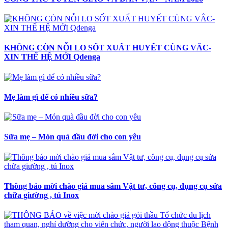
KHÔNG CÒN NỖI LO SỐT XUẤT HUYẾT CÙNG VẮC-
XIN THẾ HỆ MỚI Qdenga
Mẹ làm gì để có nhiều sữa?
Sữa mẹ – Món quà đầu đời cho con yêu
Thông báo mời chào giá mua sắm Vật tư, công cụ, dụng cụ sửa
chữa giường , tủ Inox