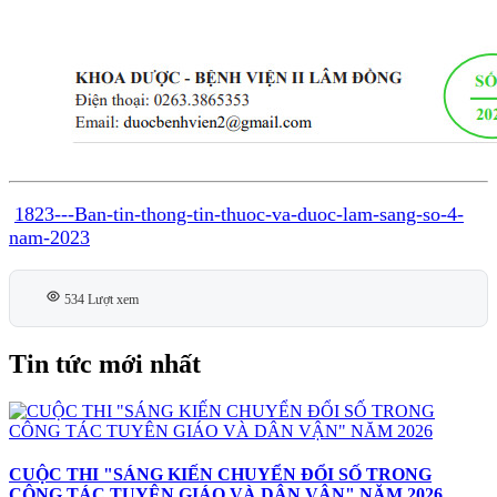
1823---Ban-tin-thong-tin-thuoc-va-duoc-lam-sang-so-4-
nam-2023
534 Lượt xem
Tin tức mới nhất
CUỘC THI "SÁNG KIẾN CHUYỂN ĐỔI SỐ TRONG
CÔNG TÁC TUYÊN GIÁO VÀ DÂN VẬN" NĂM 2026