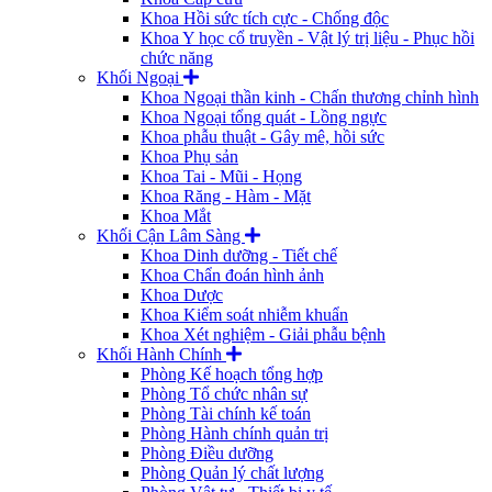
Khoa Hồi sức tích cực - Chống độc
Khoa Y học cổ truyền - Vật lý trị liệu - Phục hồi
chức năng
Khối Ngoại
Khoa Ngoại thần kinh - Chấn thương chỉnh hình
Khoa Ngoại tổng quát - Lồng ngực
Khoa phẫu thuật - Gây mê, hồi sức
Khoa Phụ sản
Khoa Tai - Mũi - Họng
Khoa Răng - Hàm - Mặt
Khoa Mắt
Khối Cận Lâm Sàng
Khoa Dinh dưỡng - Tiết chế
Khoa Chẩn đoán hình ảnh
Khoa Dược
Khoa Kiểm soát nhiễm khuẩn
Khoa Xét nghiệm - Giải phẫu bệnh
Khối Hành Chính
Phòng Kế hoạch tổng hợp
Phòng Tổ chức nhân sự
Phòng Tài chính kế toán
Phòng Hành chính quản trị
Phòng Điều dưỡng
Phòng Quản lý chất lượng