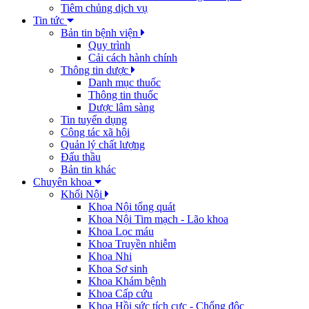
Tiêm chủng dịch vụ
Tin tức
Bản tin bệnh viện
Quy trình
Cải cách hành chính
Thông tin dược
Danh mục thuốc
Thông tin thuốc
Dược lâm sàng
Tin tuyển dụng
Công tác xã hội
Quản lý chất lượng
Đấu thầu
Bản tin khác
Chuyên khoa
Khối Nội
Khoa Nội tổng quát
Khoa Nội Tim mạch - Lão khoa
Khoa Lọc máu
Khoa Truyền nhiễm
Khoa Nhi
Khoa Sơ sinh
Khoa Khám bệnh
Khoa Cấp cứu
Khoa Hồi sức tích cực - Chống độc