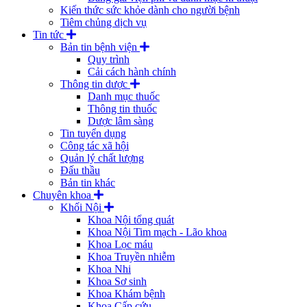
Kiến thức sức khỏe dành cho người bệnh
Tiêm chủng dịch vụ
Tin tức
Bản tin bệnh viện
Quy trình
Cải cách hành chính
Thông tin dược
Danh mục thuốc
Thông tin thuốc
Dược lâm sàng
Tin tuyển dụng
Công tác xã hội
Quản lý chất lượng
Đấu thầu
Bản tin khác
Chuyên khoa
Khối Nội
Khoa Nội tổng quát
Khoa Nội Tim mạch - Lão khoa
Khoa Lọc máu
Khoa Truyền nhiễm
Khoa Nhi
Khoa Sơ sinh
Khoa Khám bệnh
Khoa Cấp cứu