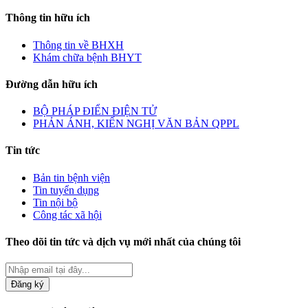
Thông tin hữu ích
Thông tin về BHXH
Khám chữa bệnh BHYT
Đường dẫn hữu ích
BỘ PHÁP ĐIỂN ĐIỆN TỬ
PHẢN ÁNH, KIẾN NGHỊ VĂN BẢN QPPL
Tin tức
Bản tin bệnh viện
Tin tuyển dụng
Tin nội bộ
Công tác xã hội
Theo dõi tin tức và dịch vụ mới nhất của chúng tôi
Đăng ký